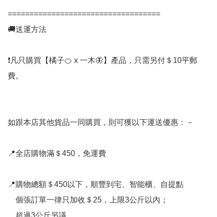
===================================

🚚送運方法

❗凡只購買【橘子🍊 x 一木🦋】產品，只需另付＄10平郵
費。

如跟本店其他貨品一同購買，則可獲以下運送優惠：－

📍全店購物滿＄450，免運費

📍購物總額＄450以下，順豐到宅、智能櫃、自提點

    個張訂單一律只加收＄25，上限3公斤以內；

    超過3公斤另議
