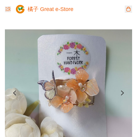
橘子 Great e-Store