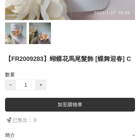
【FR2009283】蝴蝶花馬尾髮飾 [蝶舞迎春] C
數量
−
+
加至購物車
已售出： 0
簡介
−