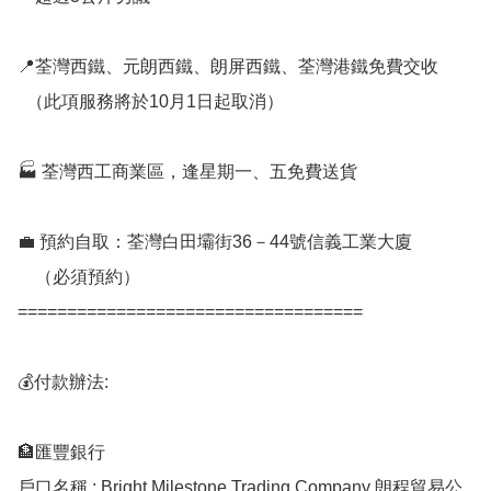
📍荃灣西鐵、元朗西鐵、朗屏西鐵、荃灣港鐵免費交收

  （此項服務將於10月1日起取消）

🏭 荃灣西工商業區，逢星期一、五免費送貨

💼 預約自取：荃灣白田壩街36－44號信義工業大廈

    （必須預約）

===================================

💰付款辦法:

🏦匯豐銀行

戶口名稱 : Bright Milestone Trading Company 朗程貿易公