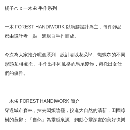
橘子🍊 x 一木🦋 手作系列

一木 FOREST HANDIWORK 以滴膠設計為主，每件飾品
都由設計者一點一滴親自手作而成。

今次為大家推介呢個系列，設計者以花朵🌺、蝴蝶🦋的不同
形態互相襯托， 手作出不同風格的馬尾髮飾，襯托出女仕
們的優雅。

一木🦋 FOREST HANDIWORK 簡介

穿過城市森林，抹去悶煩陰霾，投進大自然的清新，田園綠
樹的蔥鬱；「自然」為靈感泉源，觸動心靈深處的美好快樂
