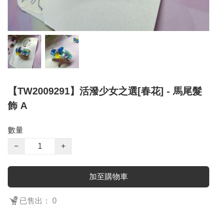
【TW2009291】活潑少女之選[春花] - 馬尾髮
飾 A
數量
−
+
加至購物車
已售出： 0