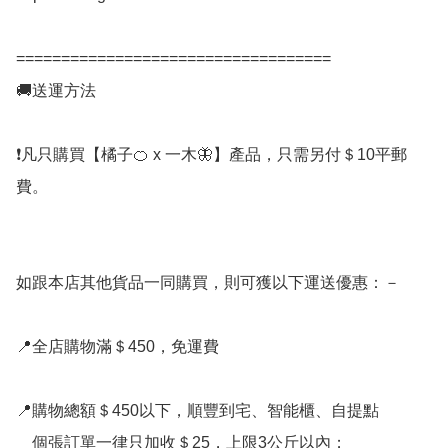
===================================

🚚送運方法

❗凡只購買【橘子🍊 x 一木🦋】產品，只需另付＄10平郵
費。

如跟本店其他貨品一同購買，則可獲以下運送優惠：－

📍全店購物滿＄450，免運費

📍購物總額＄450以下，順豐到宅、智能櫃、自提點

    個張訂單一律只加收＄25，上限3公斤以內；
