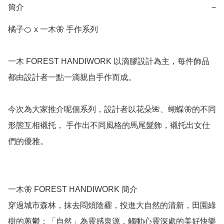
簡介
−
橘子🍊 x 一木🦋 手作系列

一木 FOREST HANDIWORK 以滴膠設計為主，每件飾品
都由設計者一點一滴親自手作而成。

今次為大家推介呢個系列，設計者以花朵🌺、蝴蝶🦋的不同
形態互相襯托， 手作出不同風格的馬尾髮飾，襯托出女仕
們的優雅。

一木🦋 FOREST HANDIWORK 簡介

穿過城市森林，抹去悶煩陰霾，投進大自然的清新，田園綠
樹的蔥鬱；「自然」為靈感泉源，觸動心靈深處的美好快樂
