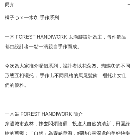
簡介
−
橘子🍊 x 一木🦋 手作系列

一木 FOREST HANDIWORK 以滴膠設計為主，每件飾品
都由設計者一點一滴親自手作而成。

今次為大家推介呢個系列，設計者以花朵🌺、蝴蝶🦋的不同
形態互相襯托， 手作出不同風格的馬尾髮飾，襯托出女仕
們的優雅。

一木🦋 FOREST HANDIWORK 簡介

穿過城市森林，抹去悶煩陰霾，投進大自然的清新，田園綠
樹的蔥鬱；「自然」為靈感泉源，觸動心靈深處的美好快樂
