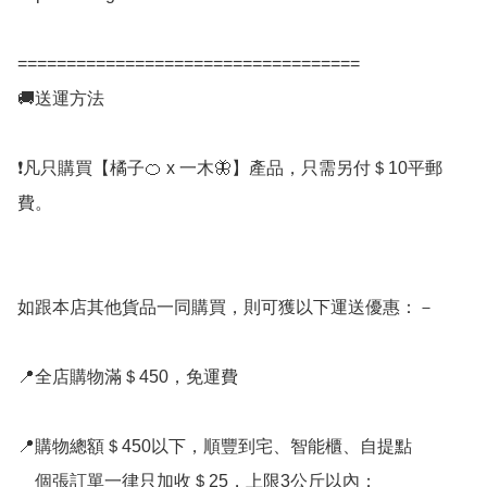
===================================

🚚送運方法

❗凡只購買【橘子🍊 x 一木🦋】產品，只需另付＄10平郵
費。

如跟本店其他貨品一同購買，則可獲以下運送優惠：－

📍全店購物滿＄450，免運費

📍購物總額＄450以下，順豐到宅、智能櫃、自提點

    個張訂單一律只加收＄25，上限3公斤以內；
