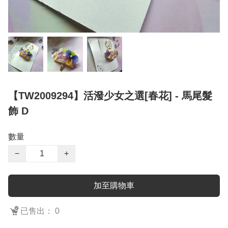
【TW2009294】活潑少女之選[春花] - 馬尾髮
飾 D
數量
−
+
加至購物車
已售出： 0