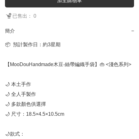
加至購物車
已售出： 0
簡介
−
📦  預計製作日：約3星期

【MooDouHandmade木豆-絲帶編織手袋】👜 <淺色系列>

🌙 本土手作

🌙 全人手製作

🌙 多款顏色供選擇

🌙 尺寸：18.5×4.5×10.5cm

🌙款式：
