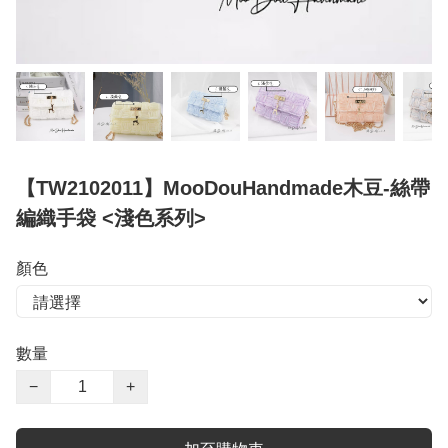
【TW2102011】MooDouHandmade木豆-絲帶
編織手袋 <淺色系列>
顏色
數量
−
+