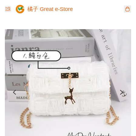
橘子 Great e-Store