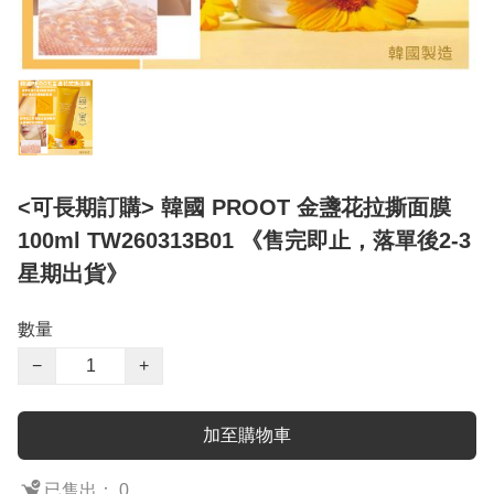
<可長期訂購> 韓國 PROOT 金盞花拉撕面膜
100ml TW260313B01 《售完即止，落單後2-3
星期出貨》
數量
−
+
加至購物車
已售出： 0