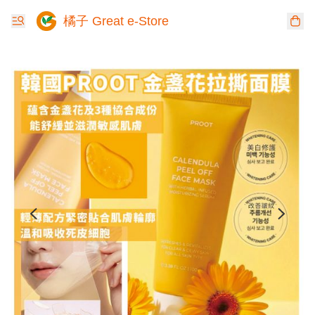
橘子 Great e-Store