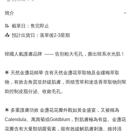
簡介
−
📝  截單日：售完即止

📤  預計出貨日：落單後2-3星期

韓國人氣護膚品牌  —— 告別粗大毛孔，撕出韓系水光肌！

🌟 天然金盞花精華 含有天然金盞花萃取物及金縷梅萃取
物，有效去角質並舒緩肌膚，而積雪草和迷迭香萃取物則幫
助控制皮脂分泌、收斂毛孔。

🌟 多重護膚功效 金盞花花瓣外觀如黃金盛宴，又被稱為
Calendula、萬壽菊或Goldblum，對肌膚極為有益。金盞花
花瓣含有大量類胡蘿蔔素，能有效緩解肌膚刺激、維持清