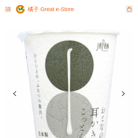
橘子 Great e-Store