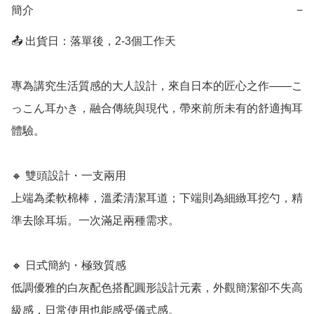
簡介
−
📤 出貨日：落單後，2-3個工作天

專為講究生活質感的大人設計，來自日本的匠心之作——こ
っこん耳かき，融合傳統與現代，帶來前所未有的舒適掏耳
體驗。

🔸 雙頭設計・一支兩用

上端為柔軟棉棒，溫柔清潔耳道；下端則為細緻耳挖勺，精
準去除耳垢。一次滿足兩種需求。

🔸 日式簡約・極致質感

低調優雅的白灰配色搭配圓形設計元素，外觀簡潔卻不失高
級感，日常使用也能感受儀式感。
