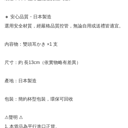
🔸 安心品質・日本製造

選用安全材質，經嚴格品質控管，無論自用或送禮皆適宜。

內容物：雙頭耳かき ×1 支

尺寸：約 長13cm（依實物略有差異）

產地：日本製造

包裝：簡約杯型包裝，環保可回收

⚠聲明 ⚠

1. 本貨品為平行進口正貨。
