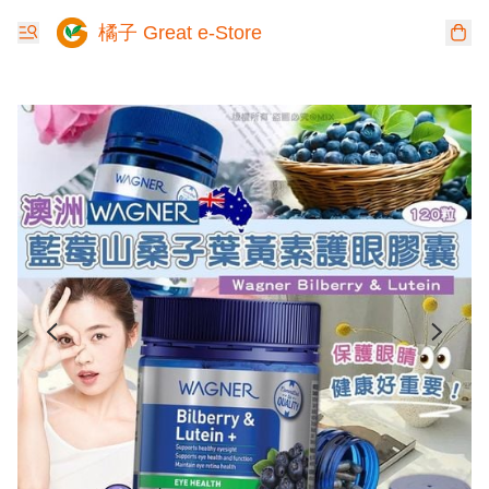
橘子 Great e-Store