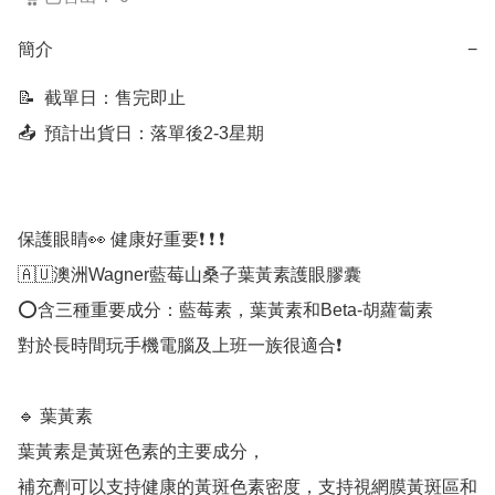
簡介
−
📝  截單日：售完即止

📤  預計出貨日：落單後2-3星期

保護眼睛👀 健康好重要❗ ❗ ❗

🇦🇺澳洲Wagner藍莓山桑子葉黃素護眼膠囊

⭕含三種重要成分：藍莓素，葉黃素和Beta-胡蘿蔔素

對於長時間玩手機電腦及上班一族很適合❗ 

🔹 葉黃素

葉黃素是黃斑色素的主要成分，

補充劑可以支持健康的黃斑色素密度，支持視網膜黃斑區和