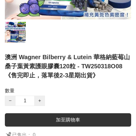
澳洲 Wagner Bilberry & Lutein 華格納藍莓山
桑子葉黃素護眼膠囊120粒 - TW250318O08
《售完即止，落單後2-3星期出貨》
數量
−
+
加至購物車
已售出： 0