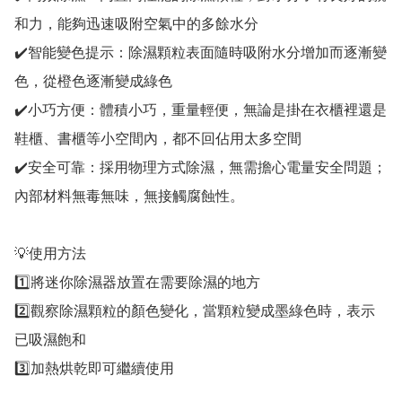
和力，能夠迅速吸附空氣中的多餘水分

✔️智能變色提示：除濕顆粒表面隨時吸附水分增加而逐漸變
色，從橙色逐漸變成綠色

✔️小巧方便：體積小巧，重量輕便，無論是掛在衣櫃裡還是
鞋櫃、書櫃等小空間內，都不回佔用太多空間

✔️安全可靠：採用物理方式除濕，無需擔心電量安全問題；
內部材料無毒無味，無接觸腐蝕性。

💡使用方法

1️⃣將迷你除濕器放置在需要除濕的地方

2️⃣觀察除濕顆粒的顏色變化，當顆粒變成墨綠色時，表示
已吸濕飽和

3️⃣加熱烘乾即可繼續使用
