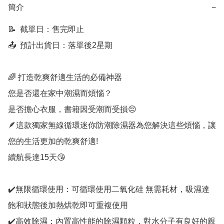
簡介
−
📝  截單日：售完即止

📤  預計出貨日：落單後2星期

🌈 打造乾爽舒適生活的必備神器

您是否還在家中潮濕而煩惱？

是否擔心衣服，書籍因受潮而受損😔

🪶這款獨家無線循環迷你防潮除濕器為您解決這些煩惱，讓
您的生活更加的乾爽舒適!

續航長達15天😘

✔️無限循環使用：可循環使用二氧化硅 無需耗材，吸濕達
飽和狀態後加熱烘乾即可重複使用

✔️高效除濕：內置高性能的除濕顆粒，對水分子有良好的親