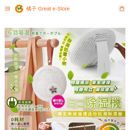
橘子 Great e-Store