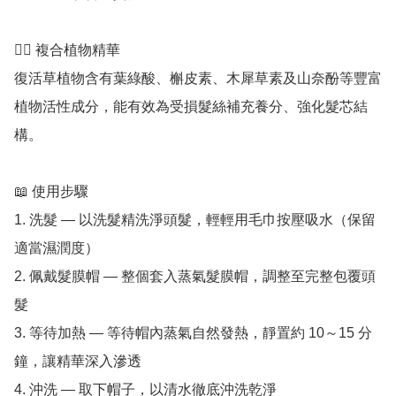
💆‍♀️ 複合植物精華

復活草植物含有葉綠酸、槲皮素、木犀草素及山奈酚等豐富
植物活性成分，能有效為受損髮絲補充養分、強化髮芯結
構。

📖 使用步驟

1. 洗髮 — 以洗髮精洗淨頭髮，輕輕用毛巾按壓吸水（保留
適當濕潤度）

2. 佩戴髮膜帽 — 整個套入蒸氣髮膜帽，調整至完整包覆頭
髮

3. 等待加熱 — 等待帽內蒸氣自然發熱，靜置約 10～15 分
鐘，讓精華深入滲透

4. 沖洗 — 取下帽子，以清水徹底沖洗乾淨
