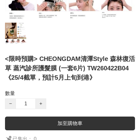
<限時預購> CHEONGDAM清潭Style 森林復活
草 蒸汽診所護髮膜 (一套6片) TW260422B04
《25/4截單，預計5月上旬到港》
數量
−
+
加至購物車
已售出： 0