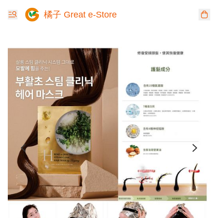
橘子 Great e-Store