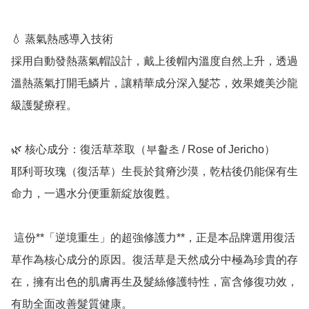
💧 蒸氣熱感導入技術

採用自動發熱蒸氣帽設計，戴上後帽內溫度自然上升，透過
溫熱蒸氣打開毛鱗片，讓精華成分深入髮芯，效果媲美沙龍
級護髮療程。

🌿 核心成分：復活草萃取（부활초 / Rose of Jericho）

耶利哥玫瑰（復活草）生長於貧瘠沙漠，乾枯後仍能保有生
命力，一遇水分便重新綻放復甦。

 這份**「逆境重生」的超強修護力**，正是本品牌選用復活
草作為核心成分的原因。復活草是天然成分中極為珍貴的存
在，擁有出色的肌膚再生及髮絲修護特性，富含修復功效，
有助全面改善髮質健康。
