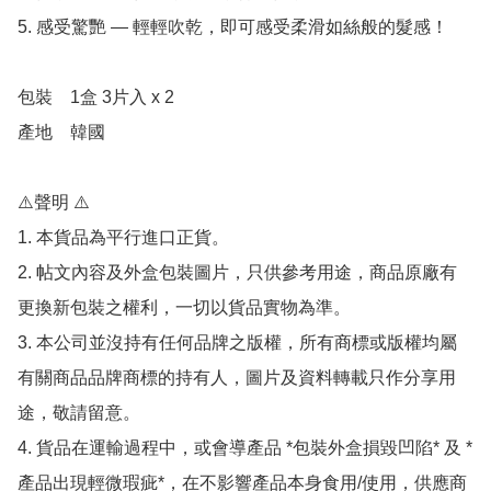
5. 感受驚艷 — 輕輕吹乾，即可感受柔滑如絲般的髮感！

包裝	1盒 3片入 x 2

產地	韓國

⚠️聲明 ⚠️

1. 本貨品為平行進口正貨。

2. 帖文內容及外盒包裝圖片，只供參考用途，商品原廠有
更換新包裝之權利，一切以貨品實物為準。

3. 本公司並沒持有任何品牌之版權，所有商標或版權均屬
有關商品品牌商標的持有人，圖片及資料轉載只作分享用
途，敬請留意。

4. 貨品在運輸過程中，或會導產品 *包裝外盒損毀凹陷* 及 *
產品出現輕微瑕疵*，在不影響產品本身食用/使用，供應商