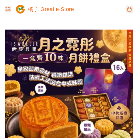
橘子 Great e-Store