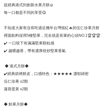
從經典港式到創新水果月餅🥮

每一口都是不同的享受😋

不知道大家有沒有吃過近幾年台灣很紅🔥的伍仁珍果月餅

裡面餡料採用5種堅果，完全就是長輩的心頭NO.1🏆🏆🏆

✔️ 一口咬下有滿滿堅果顆粒感

✔️ 越嚼越香，帶有濃厚焙炒堅果香氣

 ◆ 港式月餅◆ 

✔️經典烘烤餅皮，口感特色：★★★★★ 濃郁綿密

伍仁珍果 x2顆

蓮蓉蛋黃 x2顆 

◆ 鮮果月餅◆ 
