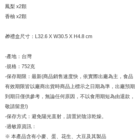
鳳梨 x2顆

香柚 x2顆

🎁禮盒尺寸：L32.6 X W30.5 X H4.8 cm

-產地：台灣

-規格：752克

-保存期限：最新(商品銷售速度快，依實際出廠為主，食品
有效期限皆以廠商出貨時商品上標示之日期為準，出廠預期
到期日僅供參考，無論任何原因，不以食用期短為由退款，
敬請留意!)

-保存方式：避免陽光直射，請置於陰涼乾燥。

-過敏原資訊：

※ 本產品含有小麥、蛋、花生、大豆及其製品
