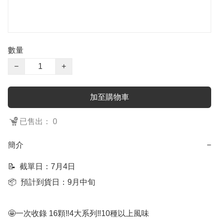
數量
−
+
加至購物車
已售出： 0
簡介
−
📝  截單日：7月4日

📦  預計到貨日：9月中旬

🤩一次收錄 16顆‼️4大系列‼️10種以上風味
