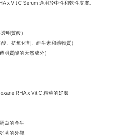
 RHA x Vit C Serum 適用於中性和乾性皮膚。

性透明質酸）

基酸、抗氧化劑、維生素和礦物質）

l（透明質酸的天然成分）

eoxane RHA x Vit C 精華的好處

蛋白的產生

沉著的外觀
