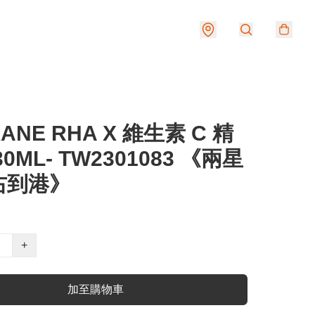
ANE RHA X 維生素 C 精
0ML- TW2301083 《兩星
右到港》
+
加至購物車