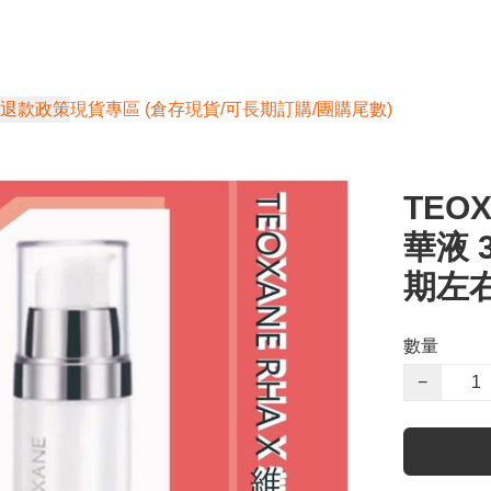
退款政策
現貨專區 (倉存現貨/可長期訂購/團購尾數)
TEOX
華液 3
期左
數量
−