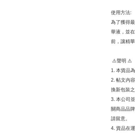
使用方法:

為了獲得最
華液，並在
前，讓精華
 ⚠️聲明 ⚠️

1. 本貨品
2. 帖文
換新包裝之
3. 本公
關商品品牌
請留意。

4. 貨品在