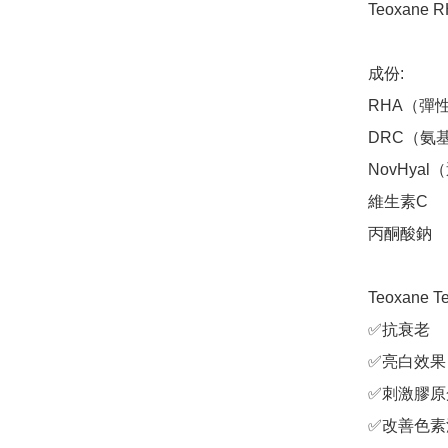
Teoxane
成份:

RHA（彈
DRC（氨
NovHya
維生素C

丙酮酸鈉

Teoxane T
✅抗衰老

✅亮白效果

✅刺激膠原
✅改善色素