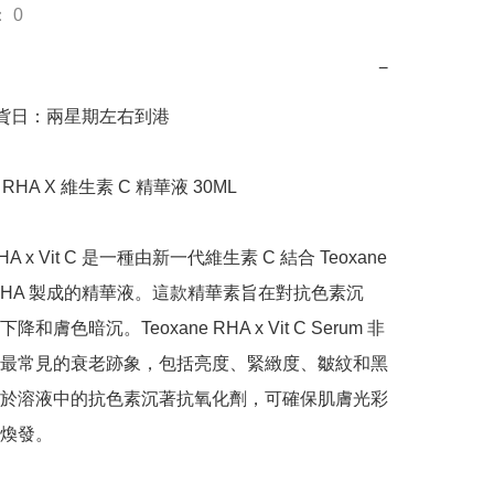
 0
−
到貨日：兩星期左右到港

 RHA X 維生素 C 精華液 30ML

RHA x Vit C 是一種由新一代維生素 C 結合 Teoxane 
RHA 製成的精華液。這款精華素旨在對抗色素沉
和膚色暗沉。Teoxane RHA x Vit C Serum 非
最常見的衰老跡象，包括亮度、緊緻度、皺紋和黑
於溶液中的抗色素沉著抗氧化劑，可確保肌膚光彩
煥發。
