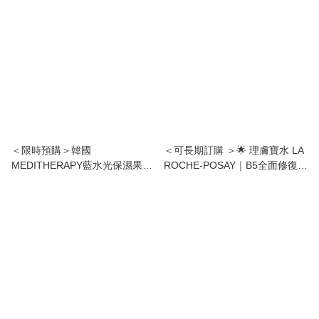
單後2星期內出貨》
＜限時預購＞韓國
＜可長期訂購 ＞🌟 理膚寶水 LA
MEDITHERAPY藍水光保濕果凍
ROCHE-POSAY｜B5全面修復保
凝膠50g TW260617M02 《29/6
濕潔膚露 200ml🌟
截單，預計8月下旬到港》
TW260610R03 《售完即止，落
單後2-3星期出貨》