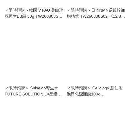
＜限時預購＞韓國 V FAU 美白珍
＜限時預購＞日本NMN逆齡幹細
珠再生BB霜 30g TW260808S03
胞精華 TW260808S02 《12/8截
《11/8截單，預計9月中旬到
單，預計9月下旬到港》
港》
＜限時預購＞ Shiseido資生堂
＜限時預購＞ Cellology 薏仁泡
FUTURE SOLUTION LX晶鑽柔
泡淨化潔面膜100g
亮再生修護乳霜6ml(新版-晚霜)
TW260806L03 《9/8截單，預計
TW260808S01 《12/8截單，預
10月上旬到港》
計9月下旬到港》