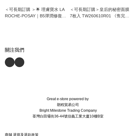
＜可長期訂購 ＞🌟 理膚寶水 LA
＜可長期訂購＞皇后的秘密面膜
ROCHE-POSAY｜B5彈潤修復凝
7枚入 TW260610R01 《售完即
乳40ml 🌟 TW260610R02 《售
止，落單後2-3星期出貨》
完即止，落單後2-3星期出貨》
關注我們
Great e-store powered by
朗程貿易公司
Bright Milestone Trading Company
荃灣白田壩街36-44號信義工業大廈10樓B室
商舖
退貨及退款政策