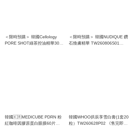
＜限時預購＞ 韓國Cellology
＜限時預購＞ 韓國NUDIQUE 鑽
PORE SHOT綠茶控油精華30ML
石煥膚精華 TW260806S01
TW260806L02 《9/8截單，預計
《10/8截單，預計9月下旬到
10月上旬到港》
港》
韓國🇰🇷MEDICUBE PDRN 粉
韓國WHOO拱辰享雪白膏(1套20
紅咖啡因膠原蛋白眼膜60片
粒）TW260628P02 《售完即
TW260627P03 《售完即止，落
止，落單後2星期內出貨》