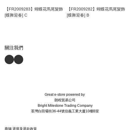
【FR2009283】蝴蝶花馬尾髮飾
【FR2009282】蝴蝶花馬尾髮飾
[蝶舞迎春] C
[蝶舞迎春] B
關注我們
Great e-store powered by
朗程貿易公司
Bright Milestone Trading Company
荃灣白田壩街36-44號信義工業大廈10樓B室
商舖
退貨及退款政策