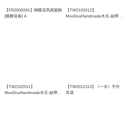
【FR2009281】蝴蝶花馬尾髮飾
【TW2102012】
[蝶舞迎春] A
MooDouHandmade木豆-絲帶編
織手袋👜 <深色系列>
【TW2102011】
【TW2012113】《一木》手作
MooDouHandmade木豆-絲帶編
耳環
織手袋 <淺色系列>