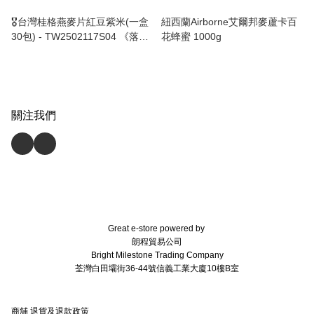
🎖台灣桂格燕麥片紅豆紫米(一盒
紐西蘭Airborne艾爾邦麥蘆卡百
30包) - TW2502117S04 《落單
花蜂蜜 1000g
後4-6星期》
關注我們
Great e-store powered by
朗程貿易公司
Bright Milestone Trading Company
荃灣白田壩街36-44號信義工業大廈10樓B室
商舖
退貨及退款政策