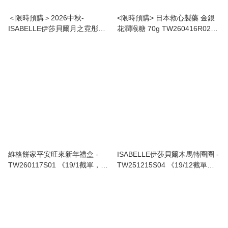
＜限時預購＞2026中秋-
<限時預購> 日本救心製藥 金銀
ISABELLE伊莎貝爾月之霓彤禮
花潤喉糖 70g TW260416R02
盒（16入） TW260630L03
《售完即止，預計4月下旬到
《4/7截單，預計9月中旬到港》
港》
維格餅家平安旺來新年禮盒 -
ISABELLE伊莎貝爾木馬轉圈圈 -
TW260117S01 《19/1截單，預
TW251215S04 《19/12截單，
計2月中旬到港》
預計2月中旬到港》