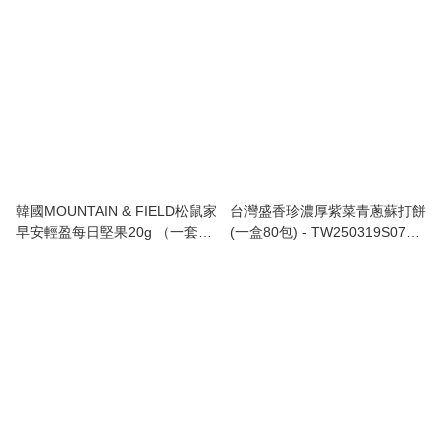
韓國MOUNTAIN & FIELD松鼠家
台灣盛香珍濃厚紫菜青蔥蘇打餅
早安輕盈每日堅果20g （一套10
(一盒80包) - TW250319S07
包）- TW250424M03 《售完即
《落單後4-8星期到港》
止，現貨》