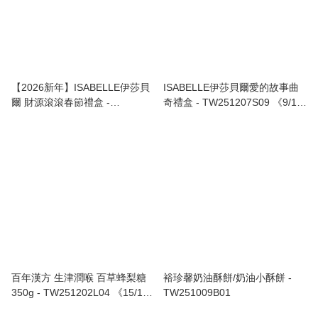
【2026新年】ISABELLE伊莎貝
ISABELLE伊莎貝爾愛的故事曲
爾 財源滾滾春節禮盒 -
奇禮盒 - TW251207S09 《9/12
TW251212S02 《16/12截單，
截單，預計2月上旬到港》
預計2月中旬到港》
百年漢方 生津潤喉 百草蜂梨糖
裕珍馨奶油酥餅/奶油小酥餅 -
350g - TW251202L04 《15/12
TW251009B01
截單，預計2月下旬到港》