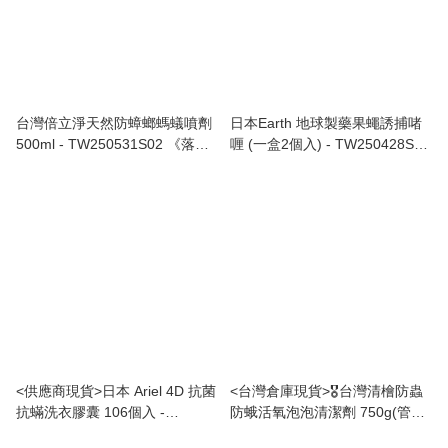
台灣倍立淨天然防蟑螂螞蟻噴劑
日本Earth 地球製藥果蠅誘捕啫
500ml - TW250531S02 《落單
喱 (一盒2個入) - TW250428S02
後5-8星期》
《售完即止，落單後2-3星期》
<供應商現貨>日本 Ariel 4D 抗菌
<台灣倉庫現貨>🎖台灣清檜防蟲
抗蟎洗衣膠囊 106個入 -
防蛾活氧泡泡清潔劑 750g(管道
TW250404S04 《落單後2-3星
專用) 《每月1號截單，當月底到