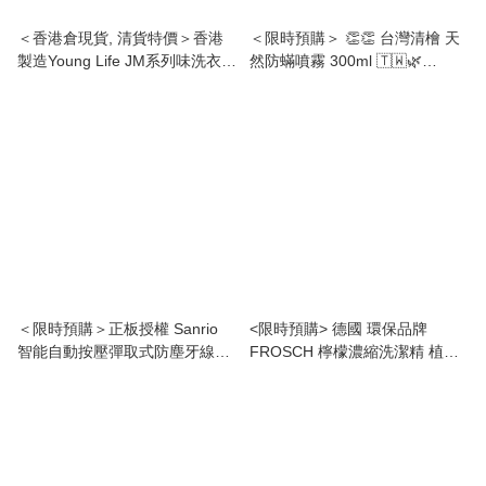
＜香港倉現貨, 清貨特價＞香港
＜限時預購＞ 👏👏 台灣清檜 天
製造Young Life JM系列味洗衣液
然防蟎噴霧 300ml 🇹🇼🌿
1250ml TW260317Q04 《售完
TW260804S02 《8/8截單，預
即止，落單後2-3天出貨》
計9月下旬到港》
＜限時預購＞正板授權 Sanrio
<限時預購> 德國 環保品牌
智能自動按壓彈取式防塵牙線盒
FROSCH 檸檬濃縮洗潔精 植物
TW260727S01 《31/7截單，預
提取無殘留 果蔬清洗 500ML
計9月中旬到港》
TW260305R03 《9/3截單，預
計3月下旬到港》