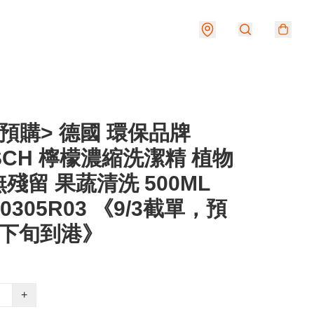
預購> 德國 環保品牌
SCH 檸檬濃縮洗潔精 植物
殘留 果蔬清洗 500ML
60305R03 《9/3截單，預
月下旬到港》
+