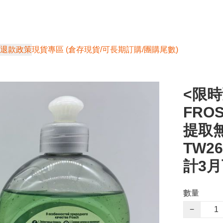
退款政策
現貨專區 (倉存現貨/可長期訂購/團購尾數)
<限時
FRO
提取無
TW2
計3
數量
−