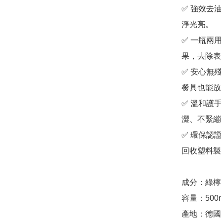
✅ 強效去
淨光亮。

✅ 一瓶兩
果，去除表
✅ 安心無
餐具也能放
✅ 溫和護
澀、不緊繃
✅ 環保認證：
回收塑料製
成分：綠檸
容量：500m
產地：德國