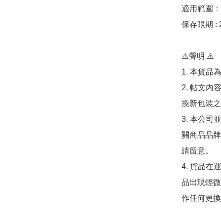
適用範圍：
保存限期 : 2
⚠️聲明 ⚠️

1. 本貨品
2. 帖文
換新包裝之
3. 本公
關商品品牌
請留意。

4. 貨品在
品出現輕微
作任何更換