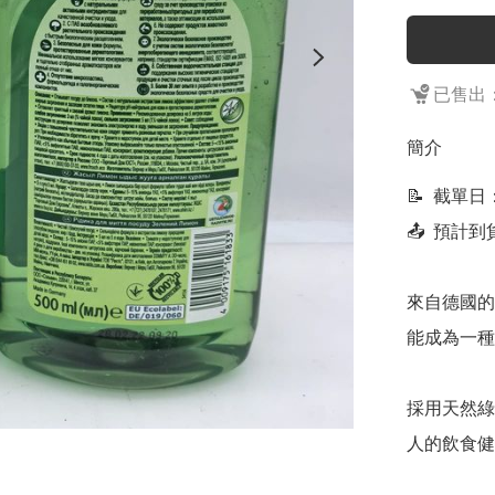
已售出：
簡介
📝  截單日
📤  預計
來自德國的
能成為一種
採用天然綠
人的飲食健