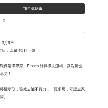
加至購物車
 2
−
：3月9日

到貨日：落單後3月下旬

環保清潔專家，Frosch 綠檸檬洗潔精，讓洗碗也
享受！

檸檬萃取，強效去油不費力，一瓶多用，守護全家
康。
