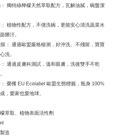
油： 獨特綠檸檬天然萃取配方，瓦解油膩，碗盤潔
用： 植物性配方，不僅洗碗，更能安心清洗蔬菜水
面髒汙。

殘留： 通過歐盟嚴格檢測，好沖洗、不殘留，寶寶
心洗。

手： 通過皮膚科測試，溫和親膚，洗後雙手不乾
。

 榮獲 EU Ecolabel 歐盟生態標籤，瓶身 100% 
成，愛家也愛地球。

檬萃取、植物表面活性劑

l

製造
