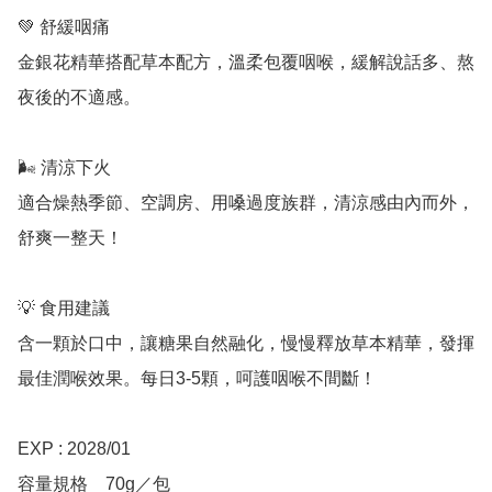
💚 舒緩咽痛

金銀花精華搭配草本配方，溫柔包覆咽喉，緩解說話多、熬
夜後的不適感。

🌬️ 清涼下火

適合燥熱季節、空調房、用嗓過度族群，清涼感由內而外，
舒爽一整天！

💡 食用建議

含一顆於口中，讓糖果自然融化，慢慢釋放草本精華，發揮
最佳潤喉效果。每日3-5顆，呵護咽喉不間斷！

EXP : 2028/01

容量規格	70g／包
