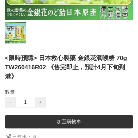
<限時預購> 日本救心製藥 金銀花潤喉糖 70g
TW260416R02 《售完即止，預計4月下旬到
港》
數量
−
+
加至購物車
已售出： 6