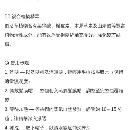
💆‍♀️ 複合植物精華

復活草植物含有葉綠酸、槲皮素、木犀草素及山奈酚等豐富
植物活性成分，能有效為受損髮絲補充養分、強化髮芯結
構。

📖 使用步驟

1. 洗髮 — 以洗髮精洗淨頭髮，輕輕用毛巾按壓吸水（保留
適當濕潤度）

2. 佩戴髮膜帽 — 整個套入蒸氣髮膜帽，調整至完整包覆頭
髮

3. 等待加熱 — 等待帽內蒸氣自然發熱，靜置約 10～15 分
鐘，讓精華深入滲透

4. 沖洗 — 取下帽子，以清水徹底沖洗乾淨
