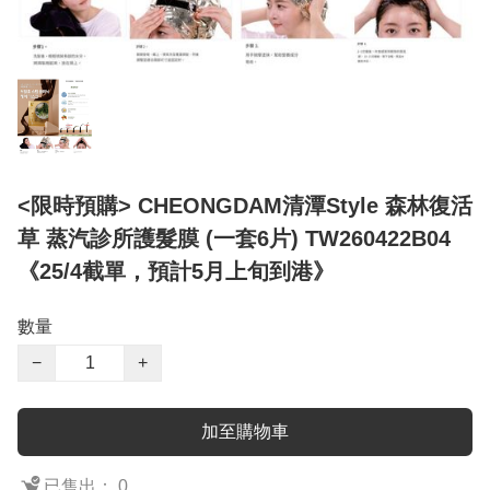
<限時預購> CHEONGDAM清潭Style 森林復活
草 蒸汽診所護髮膜 (一套6片) TW260422B04
《25/4截單，預計5月上旬到港》
數量
−
+
加至購物車
已售出： 0