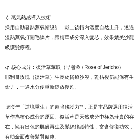
💧 蒸氣熱感導入技術

採用自動發熱蒸氣帽設計，戴上後帽內溫度自然上升，透過
溫熱蒸氣打開毛鱗片，讓精華成分深入髮芯，效果媲美沙龍
級護髮療程。

🌿 核心成分：復活草萃取（부활초 / Rose of Jericho）

耶利哥玫瑰（復活草）生長於貧瘠沙漠，乾枯後仍能保有生
命力，一遇水分便重新綻放復甦。

 這份**「逆境重生」的超強修護力**，正是本品牌選用復活
草作為核心成分的原因。復活草是天然成分中極為珍貴的存
在，擁有出色的肌膚再生及髮絲修護特性，富含修復功效，
有助全面改善髮質健康。
