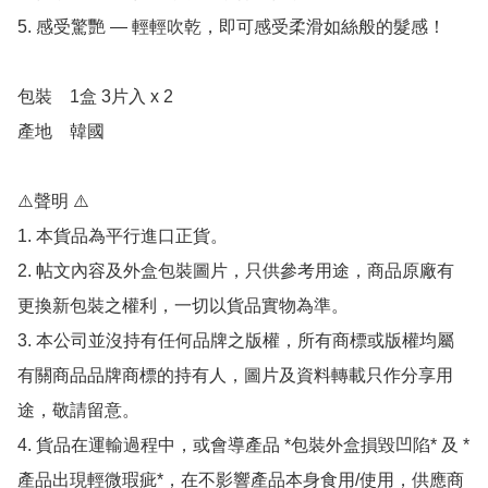
5. 感受驚艷 — 輕輕吹乾，即可感受柔滑如絲般的髮感！

包裝	1盒 3片入 x 2

產地	韓國

⚠️聲明 ⚠️

1. 本貨品為平行進口正貨。

2. 帖文內容及外盒包裝圖片，只供參考用途，商品原廠有
更換新包裝之權利，一切以貨品實物為準。

3. 本公司並沒持有任何品牌之版權，所有商標或版權均屬
有關商品品牌商標的持有人，圖片及資料轉載只作分享用
途，敬請留意。

4. 貨品在運輸過程中，或會導產品 *包裝外盒損毀凹陷* 及 *
產品出現輕微瑕疵*，在不影響產品本身食用/使用，供應商