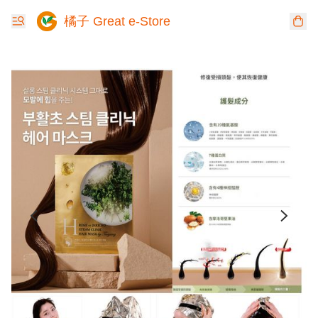
橘子 Great e-Store