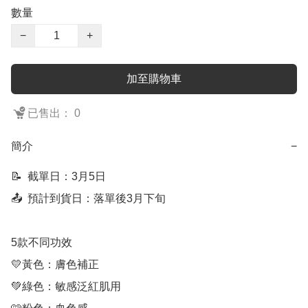
數量
−
+
加至購物車
已售出： 0
簡介
−
📝  截單日：3月5日

📤  預計到貨日：落單後3月下旬

5款不同功效

💛黃色：膚色補正

💚綠色：敏感泛紅肌用
