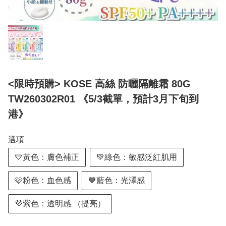
<限時預購> KOSE 高絲 防曬隔離霜 80G
TW260302R01 《5/3截單，預計3月下旬到
港》
選項
💛黃色：膚色補正
💚綠色：敏感泛紅肌用
🩷粉色：血色感
💙藍色：光澤感
💜紫色：透明感 （提亮）