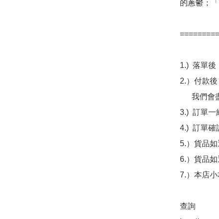
的蔥鬱；「
=========
1.)  落
2.）付款
      我們會盡量即日核實。

3.)  
4.)  訂
5.）貨品
6.）貨品
7.）本店
查詢 
