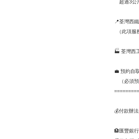
    超過3公斤另議

📍荃灣西
  （此項服務將於10月1日起取消）

🏭 荃灣
💼 預約自
    （必須預約）

=========
💰付款辦法:
🏦匯豐銀行
