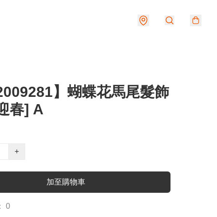
2009281】蝴蝶花馬尾髮飾
迎春] A
+
加至購物車
 0