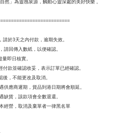
自然」為靈感泉源，觸動心靈深處的美好快樂 。

==========================

單後，請於3天之內付款，逾期失效。

後，請回傳入數紙，以便確認。

訂單一經付款並確認收妥，表示訂單已經確認。

單確認後，不能更改及取消。

如遇供應商遲期，貨品到港日期將會順延。

如遇缺貨，該款項會全數退還。

小本經營，取消及棄單者一律黑名單
