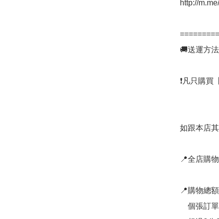
http://m.me
=========
🚚送運方法

❗凡只購買【
如跟本店其
📍全店購物
📍購物總
    個張訂單一律只加收＄25，上限3公斤以內；
