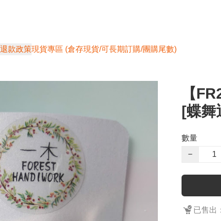
退款政策
現貨專區 (倉存現貨/可長期訂購/團購尾數)
【FR
[蝶舞
數量
−
已售出：