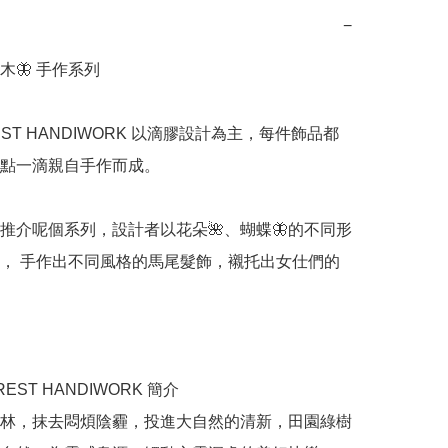
−
一木🦋 手作系列

EST HANDIWORK 以滴膠設計為主，每件飾品都
點一滴親自手作而成。

推介呢個系列，設計者以花朵🌺、蝴蝶🦋的不同形
， 手作出不同風格的馬尾髮飾，襯托出女仕們的
REST HANDIWORK 簡介

林，抹去悶煩陰霾，投進大自然的清新，田園綠樹