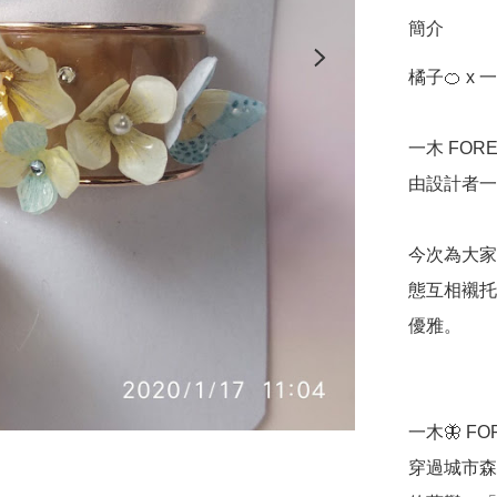
簡介
橘子🍊 x 
一木 FOR
由設計者一
今次為大家
態互相襯托
優雅。

一木🦋 FO
穿過城市森