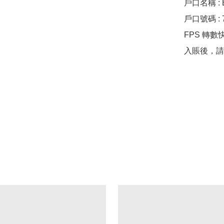
戶口名稱 : B
戶口號碼 : 74
FPS 轉數快 :
入賬後，請