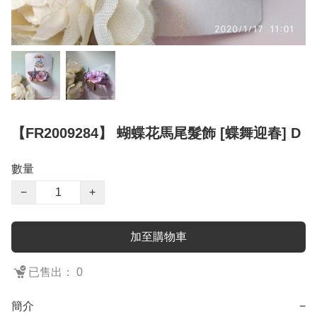
【FR2009284】 蝴蝶花馬尾髮飾 [蝶舞迎春] D
數量
−
+
加至購物車
已售出： 0
簡介
−