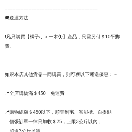
===================================

🚚送運方法

❗凡只購買【橘子🍊 x 一木🦋】產品，只需另付＄10平郵
費。

如跟本店其他貨品一同購買，則可獲以下運送優惠：－

📍全店購物滿＄450，免運費

📍購物總額＄450以下，順豐到宅、智能櫃、自提點

    個張訂單一律只加收＄25，上限3公斤以內；

    超過3公斤另議
