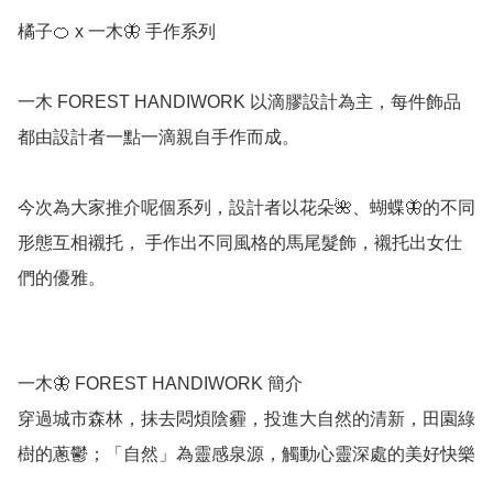
橘子🍊 x 一木🦋 手作系列

一木 FOREST HANDIWORK 以滴膠設計為主，每件飾品
都由設計者一點一滴親自手作而成。

今次為大家推介呢個系列，設計者以花朵🌺、蝴蝶🦋的不同
形態互相襯托， 手作出不同風格的馬尾髮飾，襯托出女仕
們的優雅。

一木🦋 FOREST HANDIWORK 簡介

穿過城市森林，抹去悶煩陰霾，投進大自然的清新，田園綠
樹的蔥鬱；「自然」為靈感泉源，觸動心靈深處的美好快樂
