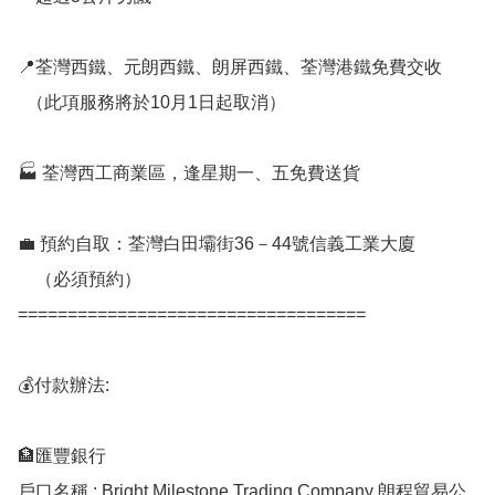
📍荃灣西鐵、元朗西鐵、朗屏西鐵、荃灣港鐵免費交收

  （此項服務將於10月1日起取消）

🏭 荃灣西工商業區，逢星期一、五免費送貨

💼 預約自取：荃灣白田壩街36－44號信義工業大廈

    （必須預約）

===================================

💰付款辦法:

🏦匯豐銀行

戶口名稱 : Bright Milestone Trading Company 朗程貿易公