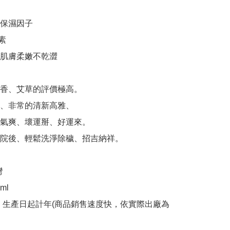
保濕因子



肌膚柔嫩不乾澀 

香、艾草的評價極高。 

、非常的清新高雅、

氣爽、壞運掰、好運來。 

院後、輕鬆洗淨除穢、招吉納祥。



l

：生產日起計年(商品銷售速度快，依實際出廠為