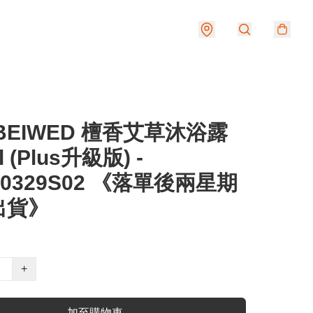
BEIWED 檀香艾草沐浴露
l (Plus升級版) -
50329S02 《落單後兩星期
出貨》
+
加至購物車