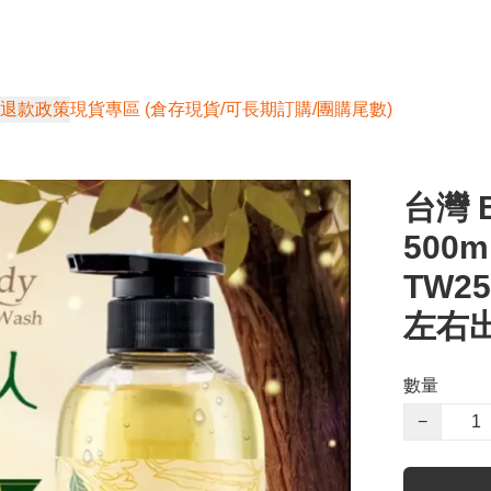
退款政策
現貨專區 (倉存現貨/可長期訂購/團購尾數)
台灣 
500m
TW2
左右
數量
−