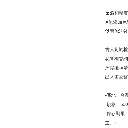
💟溫和親膚
❌無添加色素
💚讓你洗後
古人對於檀
花質檀香調
沐浴後神清
出入喪家醫
-產地：台灣
-規格：500m
-保存期限
主。)
