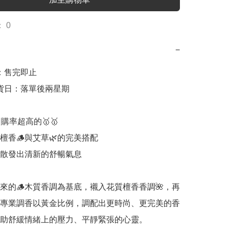
 0
−
日：售完即止

出貨日：落單後兩星期 

購率超高的🥇🥇

檀香🪵與艾草🌿的完美搭配

散發出清新的舒暢氣息

來的🪵木質香調為基底，襯入花質檀香香調🌺，再
‍🔬專業調香以黃金比例，調配出更時尚、更完美的香
助舒緩情緒上的壓力、平靜緊張的心靈。 
