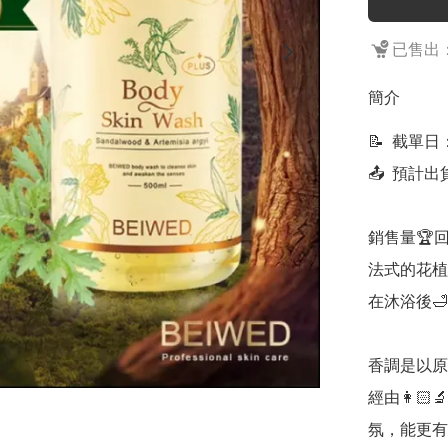
已售出：
簡介
📝  截單
📤  預計
銷售量🏆回
法式的花植
在沐浴後
香調是以原
經由👩
氛，能更有