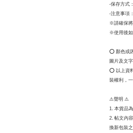
-保存方式
-注意事項：
※請確保將
※使用後如
⭕️ 顏色
圖片及文字
⭕️ 以上
裝權利，一
⚠️聲明 ⚠️

1. 本貨品
2. 帖文
換新包裝之