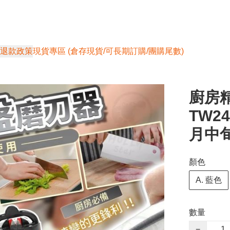
退款政策
現貨專區 (倉存現貨/可長期訂購/團購尾數)
廚房精
TW2
月中
顏色
A. 藍色
數量
−