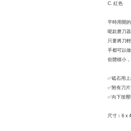
C. 紅色

平時用開的
呢款磨刀器
只要將刀輕
手都可以做
佢體積小，
✅砥石用上
✅附有刀片
✅向下按壓
尺寸︰6 x 4