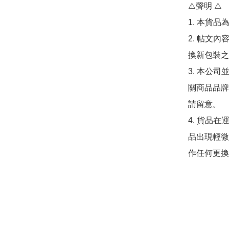
⚠️聲明 ⚠️

1. 本貨品
2. 帖文
換新包裝之
3. 本公
關商品品牌
請留意。

4. 貨品在
品出現輕微
作任何更換