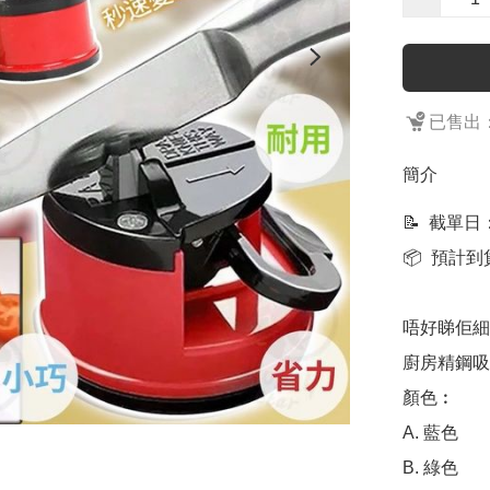
已售出：
簡介
📝  截單日
📦  預計
唔好睇佢細
廚房精鋼吸盤
顏色︰

A. 藍色

B. 綠色
