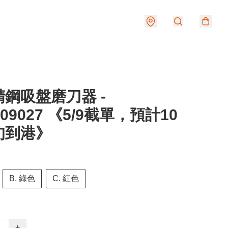
鋼吸盤磨刀器 -
409027 《5/9截單，預計10
旬到港》
B. 綠色
C. 紅色
+