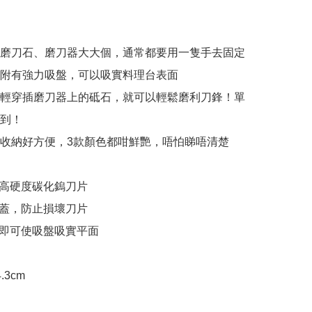
磨刀石、磨刀器大大個，通常都要用一隻手去固定

附有強力吸盤，可以吸實料理台表面

輕穿插磨刀器上的砥石，就可以輕鬆磨利刀鋒！單
到！

收納好方便，3款顏色都咁鮮艷，唔怕睇唔清楚

高硬度碳化鎢刀片

蓋，防止損壞刀片

即可使吸盤吸實平面

.3cm
