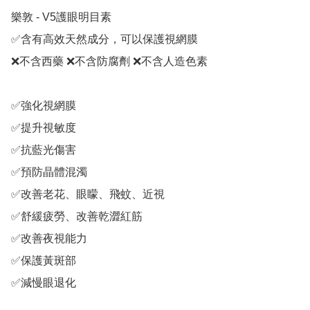
樂敦 - V5護眼明目素

✅含有高效天然成分，可以保護視網膜

❌不含西藥 ❌不含防腐劑 ❌不含人造色素

✅強化視網膜

✅提升視敏度

✅抗藍光傷害

✅預防晶體混濁

✅改善老花、眼矇、飛蚊、近視

✅舒緩疲勞、改善乾澀紅筋

✅改善夜視能力

✅保護黃斑部

✅減慢眼退化
