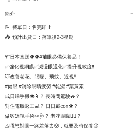
簡介
−
📝  截單日：售完即止

📤  預計出貨日：落單後2-3星期

🎌日本直送👁👁#補眼必備保養品！

✅強化視網膜✅減慢眼退化✅提升視敏度‼️

💥改善老花、眼矇、飛蚊、近視‼️

#健眼 #消除眼睛疲勞 #乾澀 #葉黃素

成日睇手機👁📱？ 長時間駕駛🚗？

對住電腦返工💻？ 日日戴con👁？

做咗矯視手術👀🩺？ 老花眼矇😵‍💫？

⚠️唔想對眼一路差落去🥺，就要及時保養😉
