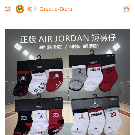
橘子 Great e-Store