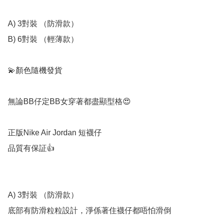
A) 3對裝 （防滑款）

B) 6對裝 （輕薄款）

💫顏色隨機發貨

無論BB仔定BB女穿著都盡顯型格😍

正版Nike Air Jordan 短襪仔

品質有保証👍

A) 3對裝 （防滑款）

底部有防滑粒粒設計，淨係著住襪仔都唔怕滑倒
