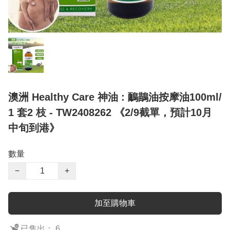
澳洲 Healthy Care 神油 : 鴯鶓油按摩油100ml/
1 套2 枝 - TW2408262 《2/9截單，預計10月
中旬到港》
數量
−
+
加至購物車
已售出： 6