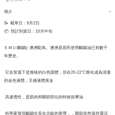
簡介
−
📝  截單日：9月2日

📦  預計到貨日：10月中旬

ＥＭＵ(鴯鶓)- 澳洲駝鳥。澳洲原居民使用鴯鶓油已有數千
年歷史。

 它在室溫下是無味的白色固體，但在20-22°C熔化成為清澈
的金色液體，又稱液體黃金

 高滲透性，是肌肉和關節部位的特效按摩油

 科學家發現鴯鶓生長在北歐的寒帶，，關節依然保持靈活