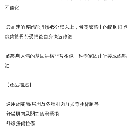
不僵化

 最高速的奔跑能持續45分鐘以上，骨關節當中的脂肪細胞
能夠於骨骼受損後自身快速修復

 鴯鶓與人體的基因結構非常相似，科學家因此研製成鴯鶓
油

【產品描述】

 適用於關節/肩周及各種肌肉群如背腰臂腿等

 舒緩肌肉及關節疲勞勞損

 舒緩扭傷拉傷
