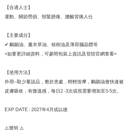
【合適人士】

運動、關節勞損、頸緊膀痛、腰酸背痛人仕

【主要成分】

✔ 鴯鶓油、薰衣草油、桉樹油及薄荷腦晶體等

<如要更詳細資料，可參閱包裝上資訊及登陸官網查看>

【使用方法】

外用--取少量該品，敷於患處，輕輕按摩，鴯鶓油會快速被
皮膚吸收，有微溫感，每日2 -3次或視需要增加至3-5次。

EXP DATE : 2027年4月或以後

⚠️聲明 ⚠️
