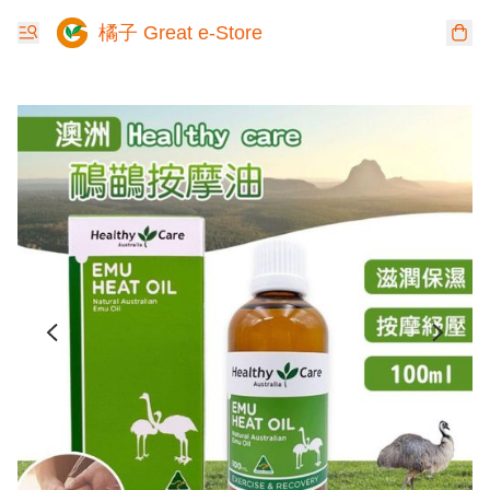
橘子 Great e-Store