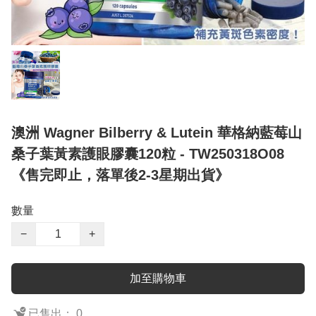
澳洲 Wagner Bilberry & Lutein 華格納藍莓山
桑子葉黃素護眼膠囊120粒 - TW250318O08
《售完即止，落單後2-3星期出貨》
數量
−
+
加至購物車
已售出： 0