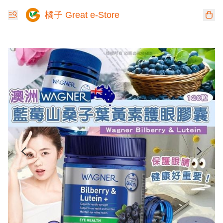
橘子 Great e-Store