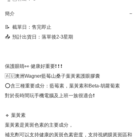
簡介
−
📝  截單日：售完即止

📤  預計出貨日：落單後2-3星期

保護眼睛👀 健康好重要❗ ❗ ❗

🇦🇺澳洲Wagner藍莓山桑子葉黃素護眼膠囊

⭕含三種重要成分：藍莓素，葉黃素和Beta-胡蘿蔔素

對於長時間玩手機電腦及上班一族很適合❗ 

🔹 葉黃素

葉黃素是黃斑色素的主要成分，

補充劑可以支持健康的黃斑色素密度，支持視網膜黃斑區和