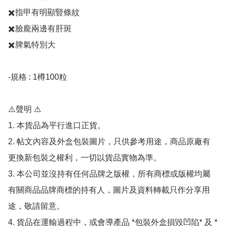
✖️指甲有明顯豎條紋

✖️臉龐兩邊有肝斑

✖️脾氣特別大

-規格 : 1樽100粒

⚠️聲明 ⚠️

1. 本貨品為平行進口正貨。

2. 帖文內容及外盒包裝圖片，只供參考用途，商品原廠有
更換新包裝之權利，一切以貨品實物為準。

3. 本公司並沒持有任何品牌之版權，所有商標或版權均屬
有關商品品牌商標的持有人，圖片及資料轉載只作分享用
途，敬請留意。

4. 貨品在運輸過程中，或會導產品 *包裝外盒損毀凹陷* 及 *