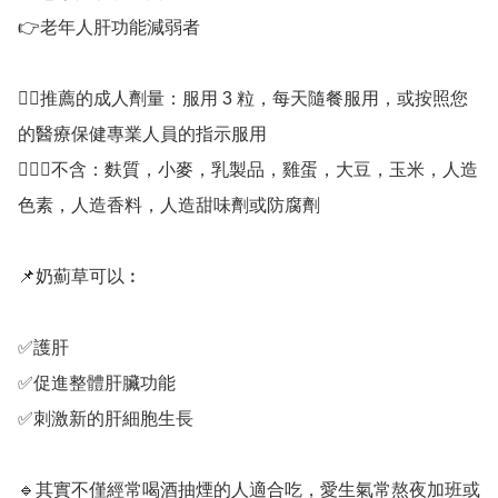
👉老年人肝功能減弱者

💁‍♀️推薦的成人劑量：服用 3 粒，每天隨餐服用，或按照您
的醫療保健專業人員的指示服用

🙅🏻‍♀️不含：麩質，小麥，乳製品，雞蛋，大豆，玉米，人造
色素，人造香料，人造甜味劑或防腐劑

📌奶薊草可以︰

✅護肝

✅促進整體肝臟功能

✅刺激新的肝細胞生長

🔹其實不僅經常喝酒抽煙的人適合吃，愛生氣常熬夜加班或