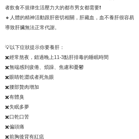
者飲食不規律生活壓力大的都市男女都需要❗

🔸人體的精神活動跟肝密切相關，肝藏血，血不養肝很容易
導致肝臟無法正常代謝。

💡以下症狀提示你要養肝：

✖️經常熬夜，錯過晚上11-3點肝排毒的睡眠時間

✖️無端感到疲倦、煩躁、焦慮和憂鬱

✖️眼睛乾澀或者死魚眼

✖️腰部贅肉增加

✖️有體臭

✖️失眠多夢

✖️口乾口苦

✖️偏頭痛

✖️前胸後背有紅痣
