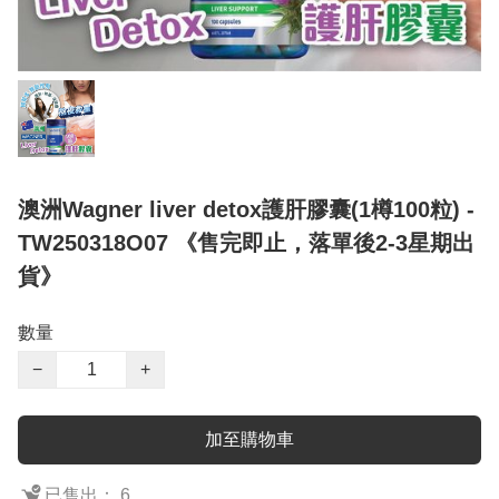
澳洲Wagner liver detox護肝膠囊(1樽100粒) -
TW250318O07 《售完即止，落單後2-3星期出
貨》
數量
−
+
加至購物車
已售出： 6