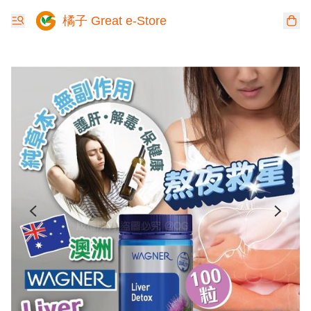
橘子 Great e-Store