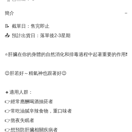
簡介
−
📝  截單日：售完即止

📤  預計出貨日：落單後2-3星期

⭐肝臟在你的身體的自然消化和排毒過程中起著重要的作用❗

😉肝若好～精氣神也跟著好😉

🔸適用人群：

👉經常應酬喝酒抽菸者

👉常吃油膩辛辣食物，重口味者

👉熬夜失眠者

👉想預防肝臟相關疾病者
