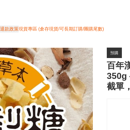
退款政策
現貨專區 (倉存現貨/可長期訂購/團購尾數)
預購
百年
350g
截單