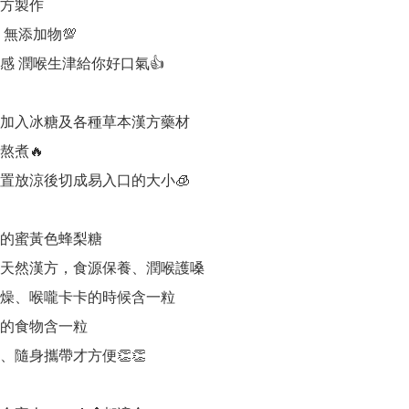
方製作

 無添加物💯

感 潤喉生津給你好口氣👍

加入冰糖及各種草本漢方藥材

煮🔥

置放涼後切成易入口的大小🧊

的蜜黃色蜂梨糖

天然漢方，食源保養、潤喉護嗓

燥、喉嚨卡卡的時候含一粒

的食物含一粒

隨身攜帶才方便👏👏
