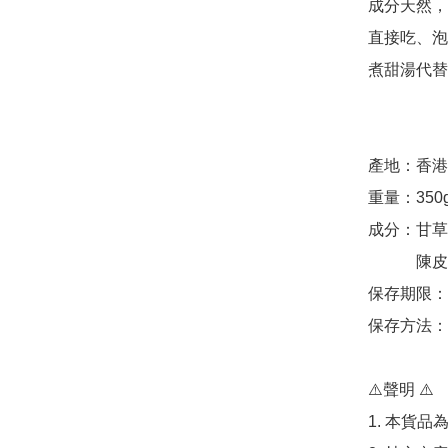
成分天然，全
直接吃、泡
煮甜湯代替
產地：香港

重量：350g
成分：甘草
            陳皮、丁香、金銀花、薄荷、羅漢果

保存期限：1
保存方法：
⚠️聲明 ⚠️

1. 本貨品