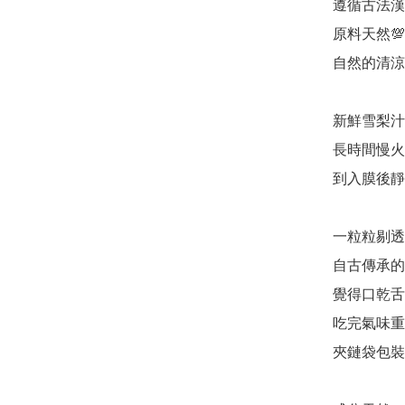
遵循古法漢
原料天然💯
自然的清涼
新鮮雪梨汁
長時間慢火熬
到入膜後靜
一粒粒剔透
自古傳承的
覺得口乾舌
吃完氣味重
夾鏈袋包裝、