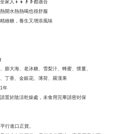
家人👦👧👴👵都適合

熱開水熱熱喝也很舒服

精緻糖，養生又增添風味



、膨大海、老冰糖、雪梨汁、蜂蜜、懷薑、

年

請置於陰涼乾燥處，未食用完畢請密封保

為平行進口正貨。
