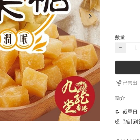
數量
−
已售出：
簡介
📝  截單日
📦  預計