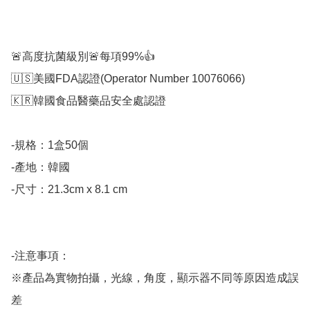
🚨高度抗菌級別🚨每項99%👍

🇺🇸美國FDA認證(Operator Number 10076066)

🇰🇷韓國食品醫藥品安全處認證

-規格：1盒50個

-產地：韓國

-尺寸：21.3cm x 8.1 cm

-注意事項：

※產品為實物拍攝，光線，角度，顯示器不同等原因造成誤
差
