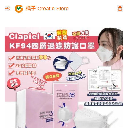
橘子 Great e-Store