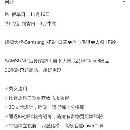
簡介
−
📝  截單日：11月16日

📦  預計到貨日：1月中旬

韓國大牌-Samsung KF94 口罩❤️信心保證❤️人稱KF99

SAMSUNG品質保證👍🏻旗下大藥妝品牌Clapiel出品

👉🏻呢款💥超高防、超好用💥

✅男女適用

✅比普通科口罩更有效貼服防禦

✅3D立體設計，呼吸、講野都十分暢順

✅通過KF測試報告認可﹑過濾有害物質阻斷試驗

✅每個獨立包裝，四層結構，高效遮擋cover口鼻
