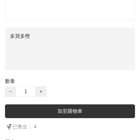
多買多慳
數量
−
+
加至購物車
已售出： 4