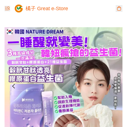
橘子 Great e-Store