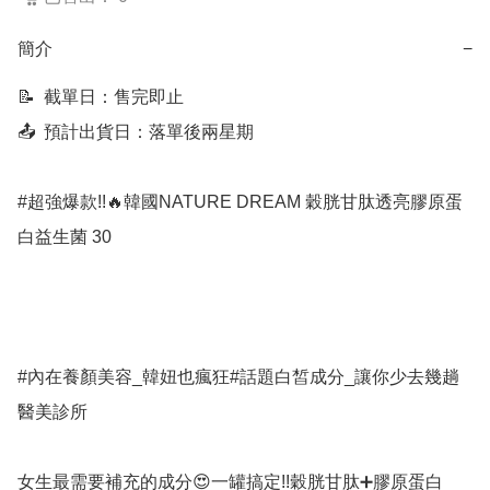
簡介
−
📝  截單日：售完即止

📤  預計出貨日：落單後兩星期

#超強爆款!!🔥韓國NATURE DREAM 穀胱甘肽透亮膠原蛋
白益生菌 30

#內在養顏美容_韓妞也瘋狂#話題白皙成分_讓你少去幾趟
醫美診所

女生最需要補充的成分😍一罐搞定!!穀胱甘肽➕膠原蛋白