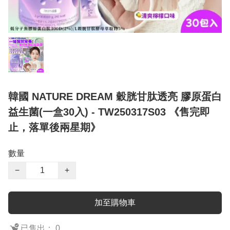
韓國 NATURE DREAM 穀胱甘肽透亮 膠原蛋白
益生菌(一盒30入) - TW250317S03 《售完即
止，落單後兩星期》
數量
−
+
加至購物車
已售出： 0