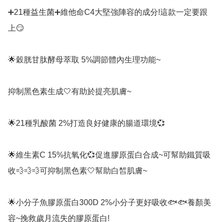
➕21種益生菌➕維他命C4大堅強陣容的成分!這款一定要跟
上😏

🌟穀胱甘肽酵母萃取 5%調節體內生理功能~

抑制黑色素生成🤍有助於提亮肌膚~

🌟21種乳酸菌 2%打造良好健康的腸道環境💞

🌟維生素C 15%抗氧化💞促進膠原蛋白合成~可幫助鐵質吸
收💨💨💨可抑制黑色素🤍幫助白皙肌膚~

🌟小分子魚膠原蛋白300D 2%小分子更好吸收🐟🐟養顏美
容~挽救歲月流失的膠原蛋白!
