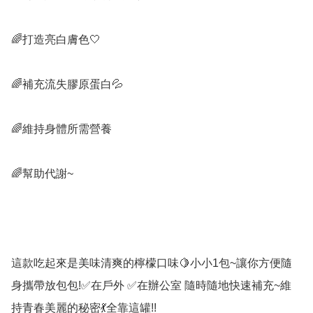
🌈打造亮白膚色🤍

🌈補充流失膠原蛋白💦

🌈維持身體所需營養

🌈幫助代謝~

這款吃起來是美味清爽的檸檬口味🍋小小1包~讓你方便隨
身攜帶放包包!✅在戶外 ✅在辦公室 隨時隨地快速補充~維
持青春美麗的秘密💃全靠這罐!!
