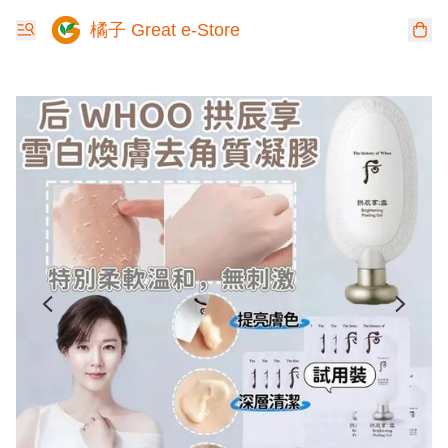
橘子 Great e-Store