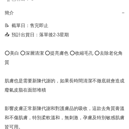
簡介
−
📝  截單日：售完即止

📤  預計出貨日：落單後2-3星期

⭕美白 ⭕深層清潔 ⭕提亮膚色 ⭕收縮毛孔 ⭕去除老化角
質

肌膚也是需要新陳代謝的，如果長時間清潔不徹底就會造成
廢氣皮脂在面部堆積

影響皮膚正常新陳代謝和對護膚品的吸收，這款去角質膏溫
和不傷肌膚，特別柔軟溫和，無刺激，孕膚及特別敏感肌膚
皆可用。
