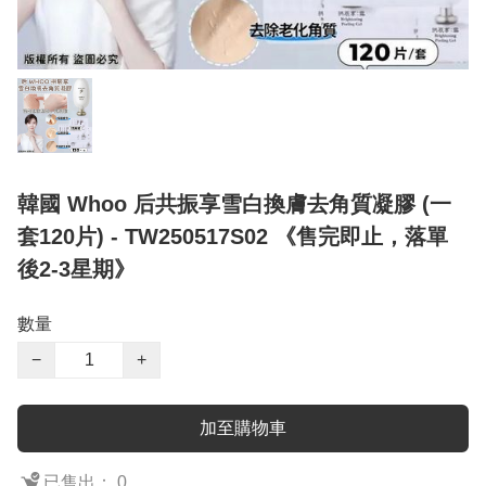
韓國 Whoo 后共振享雪白換膚去角質凝膠 (一
套120片) - TW250517S02 《售完即止，落單
後2-3星期》
數量
−
+
加至購物車
已售出： 0