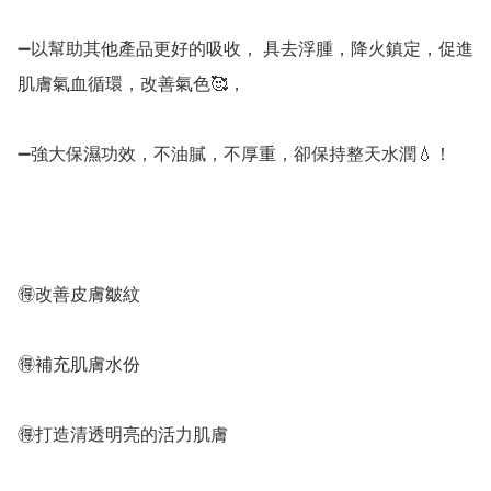
➖以幫助其他產品更好的吸收， 具去浮腫，降火鎮定，促進
肌膚氣血循環，改善氣色🥰，

➖強大保濕功效，不油膩，不厚重，卻保持整天水潤💧！

🉐改善皮膚皺紋

🉐補充肌膚水份

🉐打造清透明亮的活力肌膚
