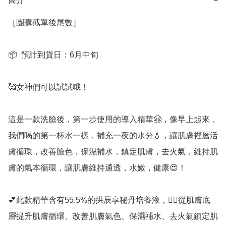
簡介
−
［團購截單後尾數］

📦  預計到貨日：6月中旬

🥰女神們可以試試哦！

這是一款洗臉後，第一步使用的導入精華🤗，像早上起來，
我們喝的第一杯水一樣，補充一夜的水分💧，讓肌膚裡層活
膚循環，改善臉色，保濕補水，鎮定肌膚，去火氣，維持肌
膚的氣本循環，讓肌膚維持通透，水嫩，健康😍！

💕此款精華含有55.5%的拱辰享秘丹培養液，👉🏻從肌膚底
層提升肌膚循環、改善肌膚氣色、保濕補水、去火氣鎮定肌