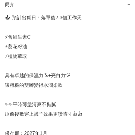
簡介
−
📤  預計出貨日：落單後2-3個工作天

⚡含維生素C

⚡葵花籽油

⚡植物萃取

具有卓越的保濕力💦+亮白力💡

讓粗糙的雙腳變得水潤柔軟

✨✨平時薄塗清爽不黏膩

睡前後敷穿上襪子效果更讚唷~!!👍👍

保存期：2027年1月
