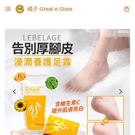
橘子 Great e-Store