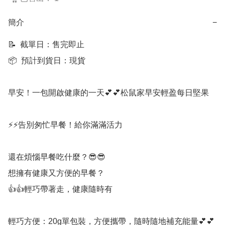
簡介
−
📝  截單日：售完即止

📦  預計到貨日：現貨

早安！一包開啟健康的一天💕💕松鼠家早安輕盈每日堅果

⚡⚡告別匆忙早餐！給你滿滿活力

還在煩惱早餐吃什麼？😎😎

想擁有健康又方便的早餐？

👍👍輕巧帶著走，健康隨時有

輕巧方便：20g單包裝，方便攜帶，隨時隨地補充能量💕💕
