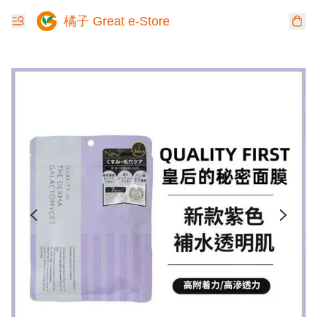
橘子 Great e-Store