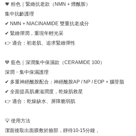
💗 粉色｜緊緻抗老款（NMN + 煙酰胺）

集中抗齡護理

✔ NMN + NIACINAMIDE 雙重抗老成分

✔ 緊緻彈潤，重現年輕光采

👉 適合：初老肌、追求緊緻彈性

💙 藍色｜深潤集中保濕款（CERAMIDE 100）

深潤・集中保濕護理

✔ 多重神經酰胺配合：神經酰胺AP / NP / EOP + 腦苷脂

✔ 全面提高肌膚滋潤度，乾燥肌救星

👉 適合：乾燥缺水、屏障脆弱肌

💡 使用方法

潔面後取出面膜敷於臉部，靜待10-15分鐘，
