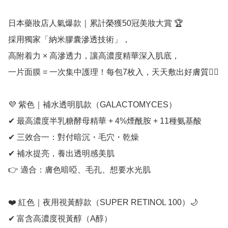
日本藥妝店人氣爆款｜累計榮獲50冠美妝大賞 🏆

採用獨家「納米膠囊滲透技術」，

高附着力 × 高滲透力，讓高濃度精華深入肌底，

一片面膜 = 一次集中護理！每包7枚入，天天敷出好膚質💆‍♀️

💜 紫色｜補水透明肌款（GALACTOMYCES）

✔ 最高濃度半乳糖酵母精華 + 4%煙酰胺 + 11種氨基酸

✔ 三效合一：對付暗沉・毛穴・乾燥

✔ 補水提亮，養出透明感美肌

👉 適合：膚色暗啞、毛孔、想要水光肌

❤️ 紅色｜夜用視黃醇款（SUPER RETINOL 100）🌙

✔ 富含高濃度視黃醇（A醇）
