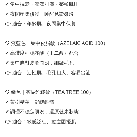
✔ 集中抗老・潤澤肌膚・整頓肌理

✔ 夜間密集修護，睡醒見證嫩滑

👉 適合：年齡肌、夜間集中保養

🤍 淺藍色｜集中皮脂款（AZELAIC ACID 100）

✔ 高濃度杜鵑花酸（壬二酸）配合

✔ 集中應對皮脂問題，細緻毛孔

👉 適合：油性肌、毛孔粗大、容易出油

💚 綠色｜茶樹維穩款（TEA TREE 100）

✔ 茶樹精華，舒緩維穩

✔ 調理不穩定肌況，還原健康狀態

👉 適合：敏感泛紅、痘痘困擾肌
