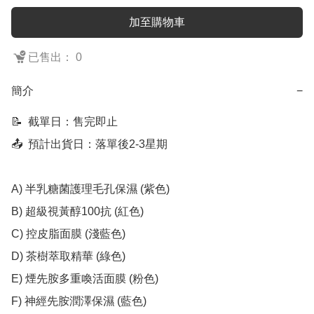
加至購物車
已售出： 0
簡介
−
📝  截單日：售完即止

📤  預計出貨日：落單後2-3星期

A) 半乳糖菌護理毛孔保濕 (紫色)

B) 超級視黃醇100抗 (紅色)

C) 控皮脂面膜 (淺藍色)

D) 茶樹萃取精華 (綠色)

E) 煙先胺多重喚活面膜 (粉色)

F) 神經先胺潤澤保濕 (藍色)
