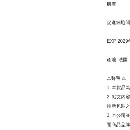
肌膚

促進細胞間
EXP:2029
產地: 法國

⚠️聲明 ⚠️

1. 本貨品
2. 帖文
換新包裝之
3. 本公
關商品品牌