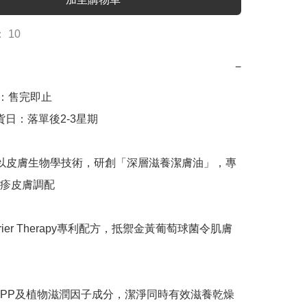
 10
−
出貨日：落單後2-3星期

rma 以皮膚生物學技術，研創「深層滋養潔膚油」，專
疹皮膚調配

arrier Therapy專利配方，抵禦金黃葡萄球菌令肌膚
PP及植物滋潤因子成分，潔淨同時有效滋養乾燥