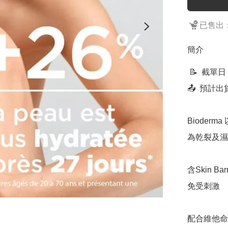
已售出：
簡介
 📝  截單日：售完即止

📤  預計
Biode
為乾裂及濕
含Skin B
免受刺激

配合維他命