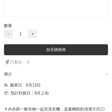
數量
−
+
加至購物車
已售出： 0
簡介
−
📝  截單日：6月13日

📦  預計到貨日：8月上旬

👙內衣跟一般衣物一起丟洗衣機，是最糟糕的清潔方式🙅‍♀️
