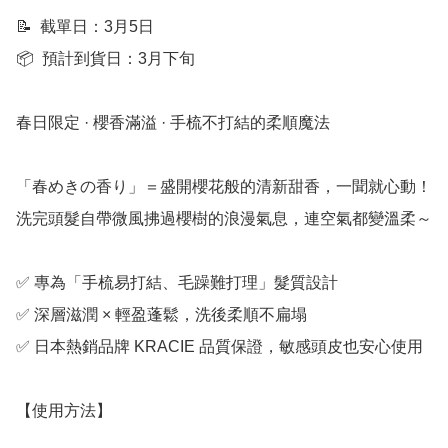
📝  截單日：3月5日

📦  預計到貨日：3月下旬

春日限定 · 櫻香滿溢 · 手梳不打結的柔順魔法

「春めきの香り」＝盛開櫻花般的清新甜香，一聞就心動！

洗完頭髮自帶微風拂過櫻樹的浪漫氣息，連空氣都變溫柔～

✅ 專為「手梳易打結、毛躁難打理」髮質設計

✅ 深層滋潤 × 輕盈蓬鬆，洗後柔順不扁塌

✅ 日本熱銷品牌 KRACIE 品質保證，敏感頭皮也安心使用

【使用方法】
