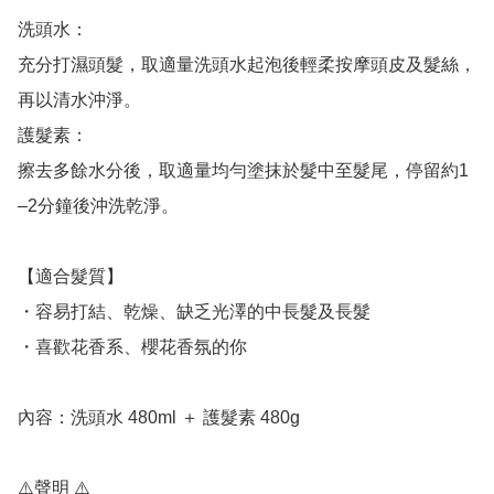
洗頭水：

充分打濕頭髮，取適量洗頭水起泡後輕柔按摩頭皮及髮絲，
再以清水沖淨。

護髮素：

擦去多餘水分後，取適量均勻塗抹於髮中至髮尾，停留約1
–2分鐘後沖洗乾淨。

【適合髮質】

・容易打結、乾燥、缺乏光澤的中長髮及長髮

・喜歡花香系、櫻花香氛的你

內容：洗頭水 480ml ＋ 護髮素 480g

⚠️聲明 ⚠️
