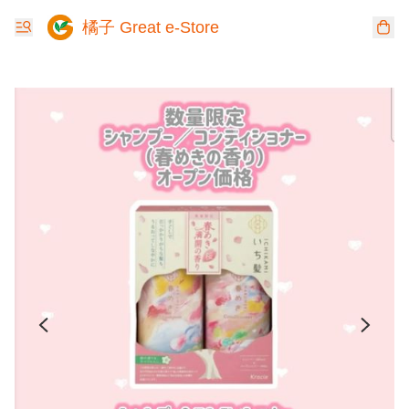
橘子 Great e-Store