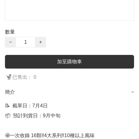
數量
−
+
加至購物車
已售出： 0
簡介
−
📝  截單日：7月4日

📦  預計到貨日：9月中旬

🤩一次收錄 16顆‼️4大系列‼️10種以上風味
