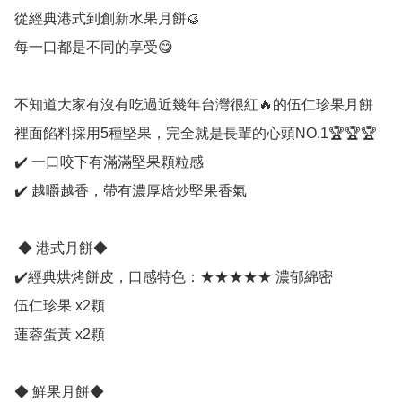
從經典港式到創新水果月餅🥮

每一口都是不同的享受😋

不知道大家有沒有吃過近幾年台灣很紅🔥的伍仁珍果月餅

裡面餡料採用5種堅果，完全就是長輩的心頭NO.1🏆🏆🏆

✔️ 一口咬下有滿滿堅果顆粒感

✔️ 越嚼越香，帶有濃厚焙炒堅果香氣

 ◆ 港式月餅◆ 

✔️經典烘烤餅皮，口感特色：★★★★★ 濃郁綿密

伍仁珍果 x2顆

蓮蓉蛋黃 x2顆 

◆ 鮮果月餅◆ 
