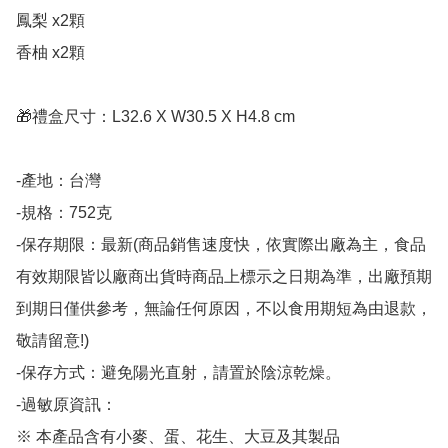
鳳梨 x2顆

香柚 x2顆

🎁禮盒尺寸：L32.6 X W30.5 X H4.8 cm

-產地：台灣

-規格：752克

-保存期限：最新(商品銷售速度快，依實際出廠為主，食品
有效期限皆以廠商出貨時商品上標示之日期為準，出廠預期
到期日僅供參考，無論任何原因，不以食用期短為由退款，
敬請留意!)

-保存方式：避免陽光直射，請置於陰涼乾燥。

-過敏原資訊：

※ 本產品含有小麥、蛋、花生、大豆及其製品
