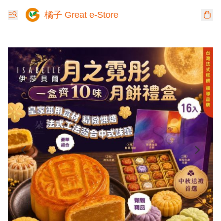
橘子 Great e-Store