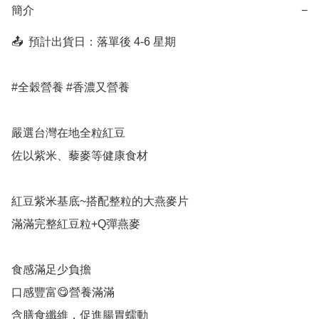
簡介
−
📤  預計出貨日：落單後 4-6 星期

#全穀營養 #香濃又營養 

嚴選台灣在地全粒紅豆

佐以紫米、藜麥等健康食材

紅豆紫米基底~搭配整粒的大燕麥片

滿滿完整紅豆粒+Q彈燕麥

食感滿足少負擔

口感豐富😋營養滿滿

含膳食纖維，促進腸胃蠕動
