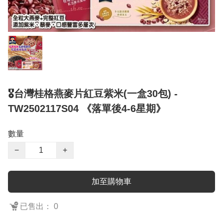
🎖台灣桂格燕麥片紅豆紫米(一盒30包) -
TW2502117S04 《落單後4-6星期》
數量
−
+
加至購物車
已售出： 0