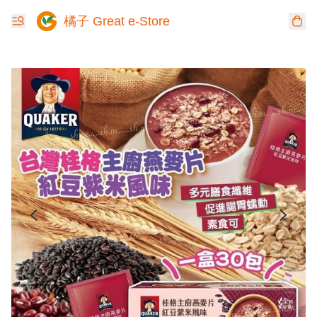
橘子 Great e-Store