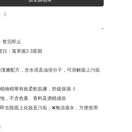
 3
−
日：售完即止

出貨日：落單後2-3星期

elle潔膚配方，含水溶及油溶分子，可溶解面上污垢

植物精華有效柔軟肌膚，舒緩保濕 💧

地，不含色素、香料及酒精成份 

即去除面上化妝及污垢，❌️無須過水，方便使用 


