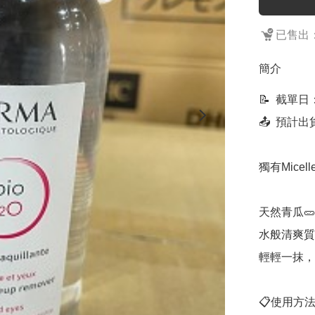
已售出：
簡介
📝  截單
📤  預計
獨有Mic
天然青瓜
水般清爽質
輕輕一抹，
📋使用方法: