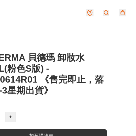
DERMA 貝德瑪 卸妝水
L(粉色S版) -
50614R01 《售完即止，落
-3星期出貨》
+
加至購物車