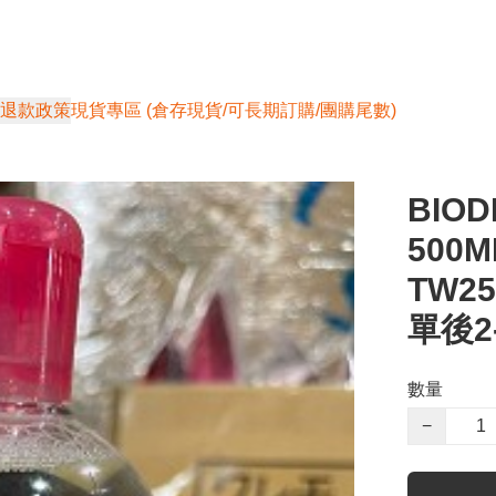
退款政策
現貨專區 (倉存現貨/可長期訂購/團購尾數)
BIO
500M
TW2
單後2
數量
−