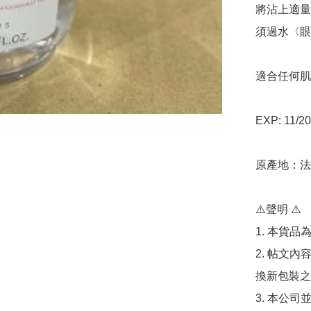
將沾上適量
須過水〈眼
適合任何肌
EXP: 11/20
原產地：法
⚠️聲明 ⚠️

1. 本貨品
2. 帖文
換新包裝之
3. 本公