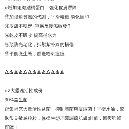
⭐️增加組織結構蛋白，強化皮膚屏障

🉐加強角質層的代謝，平滑粗糙·淡化痘印

🉐皮膚不穩定· 容易反復濕敏發作

🉐乾皮不吸收·提高補水力

🉐預防光老化，抵禦紫外線的損傷

🉐平衡微生態，趕走粉刺痘痘

🔺🔺🔺🔺🔺🔺🔺🔺🔺🔺🔺🔺🔺

⭐️2大靈魂活性成份

30%益生菌：

密集補充大量活性益菌，抑制壞菌與痘痘菌！平衡水油，擊
退常見敏感粒粒，修復生態屏障調節肌膚pH值，回復強韌
屏障！
