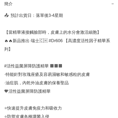
簡介
−
📤  預計出貨日：落單後3-4星期

【當精華液接觸臉部時，皮膚上的水分會激活細胞】

🔥🔥新品推出·瑞士🇨🇭 #Dr606 【高濃度活性因子精華系
列】

#活性益菌屏障防護精華 🟧🟧🟧

·特能針對玫瑰座瘡及容易濕敏和敏感粒的皮膚

·油痘肌，內乾外油皮膚的保養聖品

🧡活性益菌屏障防護精華 

⭐️快速提升皮膚免疫力和吸收力

⭐️防禦皮膚各種壞菌入侵
