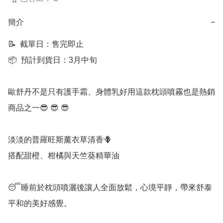
簡介
−
📝  截單日：售完即止

📦  預計到貨日：3月中旬

歐舒丹不是只有護手霜、身體乳好用這款枕頭噴霧也是熱銷
商品之一😎 😎 😎 

淡淡的普羅旺斯薰衣草清香🪻

搭配甜橙、柑橘與天竺葵精華油

😴睡前於枕頭噴灑後讓人全面放鬆，心境平靜，帶來舒泰
平和的美好感覺。
