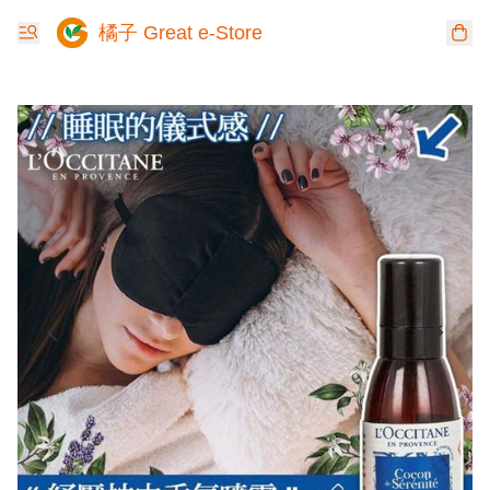
橘子 Great e-Store