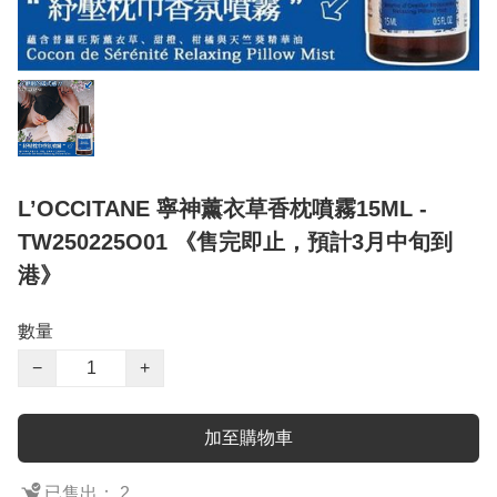
L’OCCITANE 寧神薰衣草香枕噴霧15ML -
TW250225O01 《售完即止，預計3月中旬到
港》
數量
−
+
加至購物車
已售出： 2