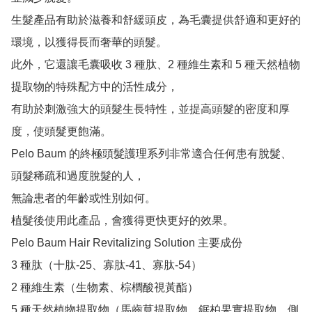
生髮產品有助於滋養和舒緩頭皮，為毛囊提供舒適和更好的
環境，以獲得長而奢華的頭髮。

此外，它還讓毛囊吸收 3 種肽、2 種維生素和 5 種天然植物
提取物的特殊配方中的活性成分，

有助於刺激強大的頭髮生長特性，並提高頭髮的密度和厚
度，使頭髮更飽滿。

Pelo Baum 的終極頭髮護理系列非常適合任何患有脫髮、
頭髮稀疏和過度脫髮的人，

無論患者的年齡或性別如何。

植髮後使用此產品，會獲得更快更好的效果。

Pelo Baum Hair Revitalizing Solution 主要成份

3 種肽（十肽-25、寡肽-41、寡肽-54）

2 種維生素（生物素、棕櫚酸視黃酯）

5 種天然植物提取物（馬齒莧提取物、鋸柏果實提取物、側