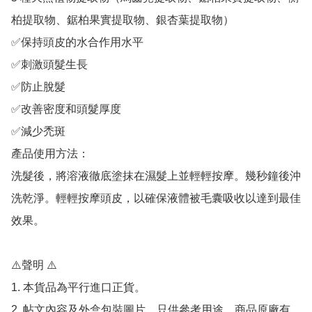
柏提取物、鋸柏果實提取物、銀杏葉提取物）

✅保持頭皮的水合作用水平

✅刺激頭髮生長

✅防止脫髮

✅改善密度和頭髮厚度

✅減少禿斑

產品使用方法：

洗髮後，將溶液徹底塗抹在濕髮上並輕輕按摩。幾秒鐘後沖
洗乾淨。輕輕按摩頭皮，以確保液體被毛囊吸收以達到最佳
效果。

⚠️聲明 ⚠️

1. 本貨品為平行進口正貨。

2. 帖文內容及外盒包裝圖片，只供參考用途，商品原廠有