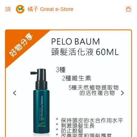
橘子 Great e-Store