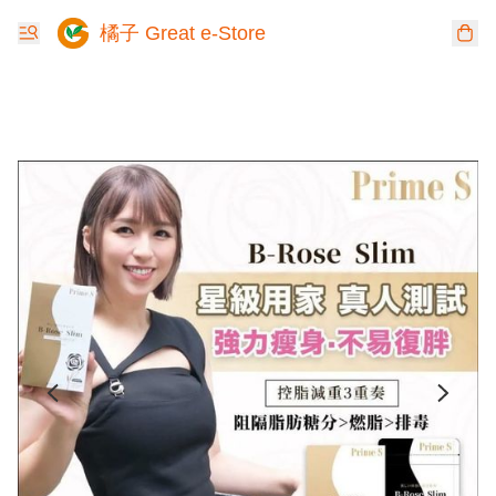
橘子 Great e-Store