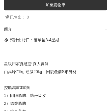
加至購物車
已售出： 0
簡介
−
📤  預計出貨日：落單後3-4星期

星級用家孫慧雪 真人實測

由高峰71kg 勁減20kg，回復產前S形身材!

控脂減重3重奏：

1）阻隔脂肪、糖份吸收

2）燃燒脂肪
