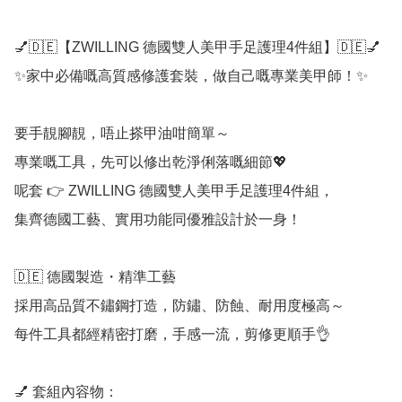
💅🇩🇪【ZWILLING 德國雙人美甲手足護理4件組】🇩🇪💅

✨家中必備嘅高質感修護套裝，做自己嘅專業美甲師！✨

要手靚腳靚，唔止搽甲油咁簡單～

專業嘅工具，先可以修出乾淨俐落嘅細節💖

呢套 👉 ZWILLING 德國雙人美甲手足護理4件組，

集齊德國工藝、實用功能同優雅設計於一身！

🇩🇪 德國製造・精準工藝

採用高品質不鏽鋼打造，防鏽、防蝕、耐用度極高～

每件工具都經精密打磨，手感一流，剪修更順手👌

💅 套組內容物：
