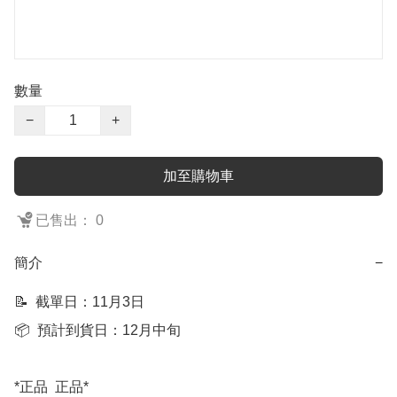
數量
−
+
加至購物車
已售出： 0
簡介
−
📝  截單日：11月3日

📦  預計到貨日：12月中旬

*正品  正品*
