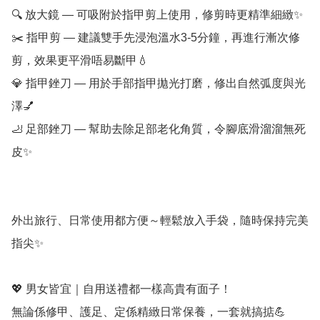
🔍 放大鏡 — 可吸附於指甲剪上使用，修剪時更精準細緻✨

✂️ 指甲剪 — 建議雙手先浸泡溫水3-5分鐘，再進行漸次修
剪，效果更平滑唔易斷甲💧

💎 指甲銼刀 — 用於手部指甲拋光打磨，修出自然弧度與光
澤💅

🦶 足部銼刀 — 幫助去除足部老化角質，令腳底滑溜溜無死
皮✨

外出旅行、日常使用都方便～輕鬆放入手袋，隨時保持完美
指尖✨

💖 男女皆宜｜自用送禮都一樣高貴有面子！

無論係修甲、護足、定係精緻日常保養，一套就搞掂💪
